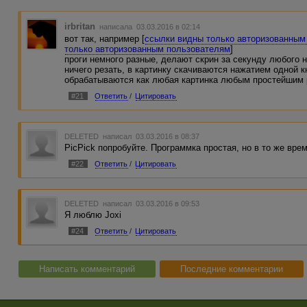
irbritan
написала 03.03.2016 в 02:14
вот так, например [
ссылки видны только авторизованным
только авторизованным пользователям
]
проги немного разные, делают скрин за секунду любого н
ничего резать, в картинку скачиваются нажатием одной 
обрабатываются как любая картинка любым простейшим 
#21
Ответить
/
Цитировать
DELETED
написал 03.03.2016 в 08:37
PicPick попробуйте. Программка простая, но в то же вр
#22
Ответить
/
Цитировать
DELETED
написал 03.03.2016 в 09:53
Я люблю Joxi
#24
Ответить
/
Цитировать
Написать комментарий
Последние комментарии