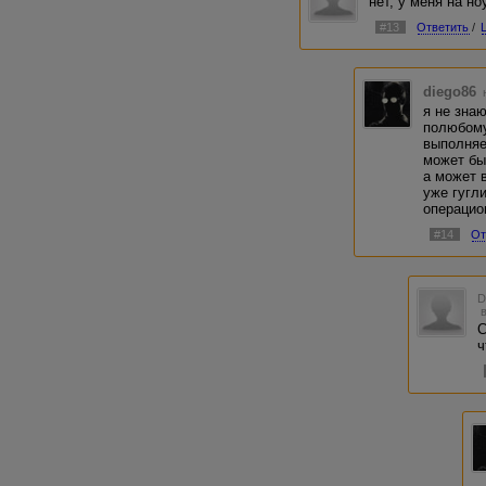
нет, у меня на но
#13
Ответить
/
diego86
я не зна
полюбому
выполняе
может быт
а может 
уже гугл
операцио
#14
От
С
ч