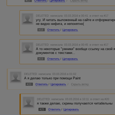
#17
Ответить
/
Цитировать
/
Скрыть ветку
DELETED
написала 03.03.2016 в 00:41
в ответ на #17
угу. И читать выложенный на сайте и отформатиро
не видно нифига, и непонятно(
#18
Ответить
/
Цитировать
DELETED
написала 03.03.2016 в 00:45
в ответ на #17
А то некоторые "умники" вообще ссылку на свой я
документов с текстами...
#19
Ответить
/
Цитировать
DELETED
написала 03.03.2016 в 01:02
А я делаю только при помощи Paint
#20
Ответить
/
Цитировать
/
Скрыть ветку
DELETED
написала 03.03.2016 в 10:11
в ответ на #20
я также делаю, скрины получаются читабельны
#25
Ответить
/
Цитировать