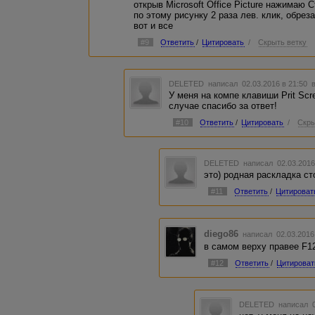
открыв Microsoft Office Picture нажимаю C
по этому рисунку 2 раза лев. клик, обрез
вот и все
#9
Ответить
/
Цитировать
/
Скрыть ветку
DELETED
написал 02.03.2016 в 21:50
У меня на компе клавиши Prit Scr
случае спасибо за ответ!
#10
Ответить
/
Цитировать
/
Скры
DELETED
написал 02.03.2016
это) родная раскладка ст
#11
Ответить
/
Цитироват
diego86
написал 02.03.2016
в самом верху правее F12
#12
Ответить
/
Цитироват
DELETED
написал 0