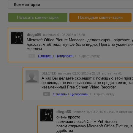
Комментарии
Написать комментарий
Последние комментарии
diego86
написал 01.03.2016 в 18:28
Microsoft Office Picture Manager - делает скрин, обрезает
яркость, чтоб текст лучше было видно. Прога по умолчани
екселем.
#1
Ответить
/
Цитировать
/
Скрыть ветку
DELETED
написал 02.03.2016 в 21:39
в ответ на #1
А как Вы делаете скриншот с помощью этой прогр
ее никогда не использовала и не представляю, ка
незаменимый Free Screen Video Recorder.
#8
Ответить
/
Цитировать
/
Скрыть ветку
diego86
написал 02.03.2016 в 21:46
в ответ на
очень просто
нажимаю левый Ctrl + Prit Screen
потом открываю Microsoft Office Picture,
удобства