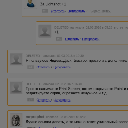
За Lightshot +1
#5
Ответить
/
Цитировать
/
Скрыть ветку
DELETED
написала 02.03.2016 в 05:28
в ответ н
+1
#6
Ответить
/
Цитировать
DELETED
написала 01.03.2016 в 19:30
Я пользуюсь Яндекс.Диск. Быстро, просто и с дополнит
#4
Ответить
/
Цитировать
DELETED
написал 02.03.2016 в 16:40
Просто нажимаете Print Screen, потом открываете Paint и
редактируете скрин, обрезаете ненужное и т.д.
#7
Ответить
/
Цитировать
mrprophet
написал 03.03.2016 в 00:35
Лучше ссылки давать, а то можно текст уникальный засве