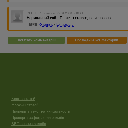
DELETED
написал 25.04.2008 в 16:41
Нормальный сайт. Платит немного, но исправно.
#12
Ответить
/
Цитировать
Написать комментарий
Последние комментарии
Биржа статей
Магазин статей
Проверить текст на уникальность
Проверка орфографии онлайн
SEO анализ онлайн