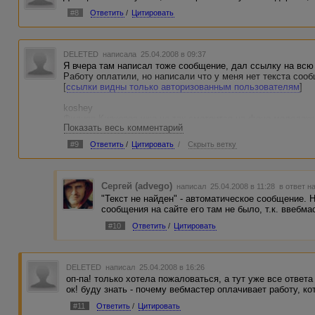
#8
Ответить
/
Цитировать
DELETED
написала 25.04.2008 в 09:37
Я вчера там написал тоже сообщение, дал ссылку на всю 
Работу оплатили, но написали что у меня нет текста сооб
[
ссылки видны только авторизованным пользователям
]
koshey
Филипп Киркоров уже не так смотрится на фоне молодежи,
Показать весь комментарий
держит для гостей, чтобы повыделываться перед ними. А 
место! Даже недвижимость не поднимает его рейтинг. 24.
#9
Ответить
/
Цитировать
/
Скрыть ветку
Сергей (advego)
написал 25.04.2008 в 11:28
в ответ н
"Текст не найден" - автоматическое сообщение.
сообщения на сайте его там не было, т.к. ввебм
#10
Ответить
/
Цитировать
DELETED
написал 25.04.2008 в 16:26
оп-па! только хотела пожаловаться, а тут уже все ответа
ок! буду знать - почему вебмастер оплачивает работу, ко
#11
Ответить
/
Цитировать