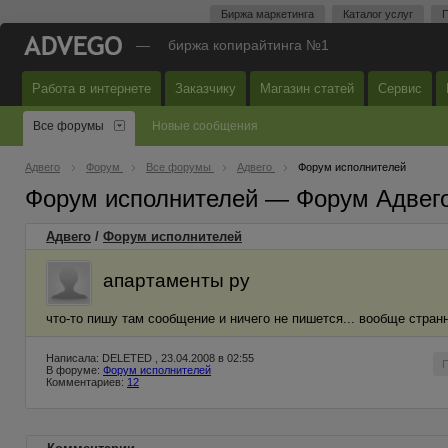
Биржа маркетинга
Каталог услуг
П
—
биржа копирайтинга №1
Работа в интернете
Заказчику
Магазин статей
Сервис
Все форумы
Новые сообщения
Адвего
Форум
Все форумы
Адвего
Форум исполнителей
Форум исполнителей — Форум Адвег
Адвего
/
Форум исполнителей
апартаменты ру
что-то пишу там сообщение и ничего не пишется... вообще стран
Написала: DELETED , 23.04.2008 в 02:55
В форуме:
Форум исполнителей
Комментариев:
12