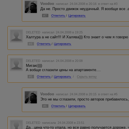
Voodoo
написал 24.04.2008 в 20:16
в ответ на #3
Да не. Просто движок неудачный. Я вообще все .
#7
Ответить
/
Цитировать
DELETED
написал 24.04.2008 в 19:25
Халтура а не сайт!!! И Халява))) Кто знает о чем я говорю
#4
Ответить
/
Цитировать
DELETED
написал 24.04.2008 в 20:08
Мигаю))))
А вобще сглазили цены на апартаменте....
#5
Ответить
/
Цитировать
/
Скрыть ветку
Voodoo
написал 24.04.2008 в 20:15
в ответ на #5
Это не мы сглазили, просто авторов прибавилось,
#6
Ответить
/
Цитировать
DELETED
написала 24.04.2008 в 23:51
Да...цена что-то упала, но все равно получается дороже,