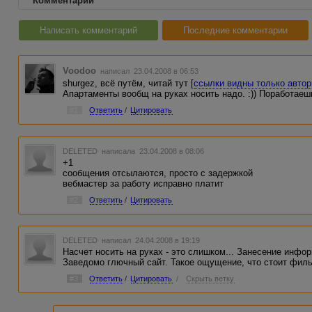
Комментарии
Написать комментарий
Последние комментарии
Voodoo
написал 23.04.2008 в 06:53
shurgez, всё путём, читай тут [
ссылки видны только авто
Апартаменты вообщ на руках носить надо. :)) Поработаеш
#1
Ответить
/
Цитировать
DELETED
написала 23.04.2008 в 08:06
+1
сообщения отсылаются, просто с задержкой
вебмастер за работу исправно платит
#2
Ответить
/
Цитировать
DELETED
написал 24.04.2008 в 19:19
Насчет носить на руках - это слишком... Занесение инфор
Заведомо глючный сайт. Такое ощущение, что стоит фильт
#3
Ответить
/
Цитировать
/
Скрыть ветку