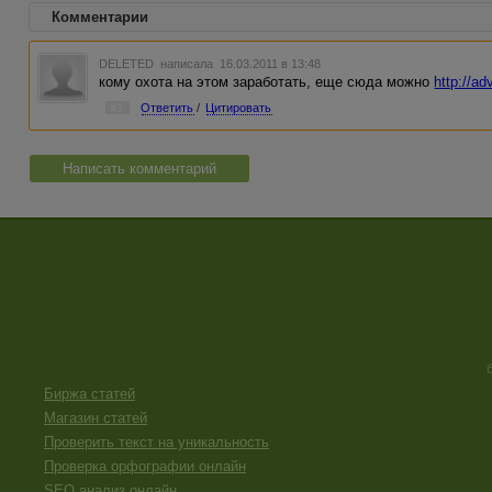
Комментарии
DELETED
написала 16.03.2011 в 13:48
кому охота на этом заработать, еще сюда можно
http://ad
#1
Ответить
/
Цитировать
Написать комментарий
Биржа статей
Магазин статей
Проверить текст на уникальность
Проверка орфографии онлайн
SEO анализ онлайн