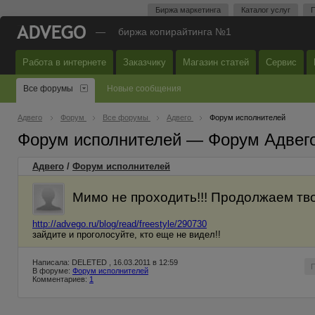
Биржа маркетинга
Каталог услуг
П
—
биржа копирайтинга №1
Работа в интернете
Заказчику
Магазин статей
Сервис
Все форумы
Новые сообщения
Адвего
Форум
Все форумы
Адвего
Форум исполнителей
Форум исполнителей — Форум Адвег
Адвего
/
Форум исполнителей
Мимо не проходить!!! Продолжаем тво
http://advego.ru/blog/read/freestyle/290730
зайдите и проголосуйте, кто еще не видел!!
Написала: DELETED , 16.03.2011 в 12:59
В форуме:
Форум исполнителей
Комментариев:
1