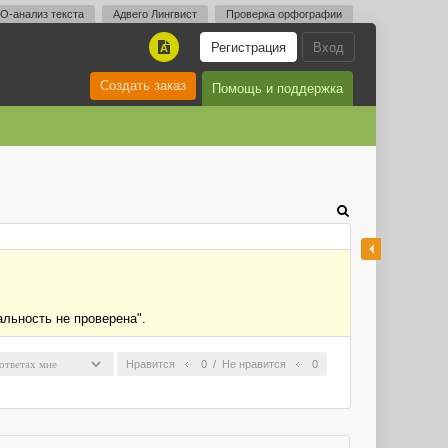
O-анализ текста
Адвего Лингвист
Проверка орфографии
Регистрация
Вход
A
Создать заказ
Помощь и поддержка
альность не проверена".
Нравится
0
/
Не нравится
0