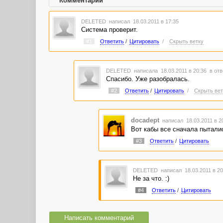
Комментарии
DELETED
написал 18.03.2011 в 17:35
Система проверит.
#1
Ответить
/
Цитировать
/
Скрыть ветку
DELETED
написала 18.03.2011 в 20:36
в отв
Спасибо. Уже разобралась.
#2
Ответить
/
Цитировать
/
Скрыть вет
docadept
написал 18.03.2011 в 
Вот кабы все сначала пыталис
#3
Ответить
/
Цитировать
DELETED
написал 18.03.2011 в 2
Не за что. :)
#4
Ответить
/
Цитировать
Написать комментарий