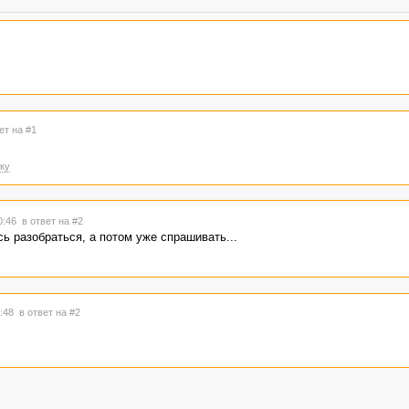
ет на #1
ку
20:46
в ответ на #2
ь разобраться, а потом уже спрашивать...
0:48
в ответ на #2