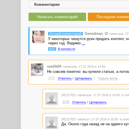
Комментарии
Написать комментарий
Последние комме
Genialnao_O
Лучший комментарий
написала 17.
У некоторых чешутся руки продать контент, ко
через год. Видимо
...
#13
В контексте
svetik04
написала 17.07.2016 в 14:56
Не совсем понятно: вы купили статью, а пото
#1
Ответить
/
Цитировать
/
Скрыть ветку
DELETED
написала 17.07.2016 в 14:59
в отв
#2
Ответить
/
Цитировать
DELETED
написал 17.07.2016 в 15:00
в отве
Да. Около года назад не на адвего к