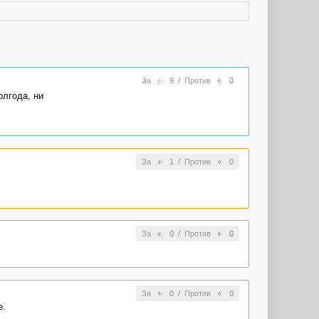
За
9
/
Против
0
олгода, ни
За
1
/
Против
0
За
0
/
Против
0
За
0
/
Против
0
е.