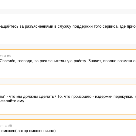
ращайтесь за разъяснениями в службу поддержки того сервиса, где прио
т на #8
Спасибо, господа, за разъяснительную работу. Значит, вполне возможно,
ы" - что мы должны сделать? То, что произошло - издержки перекупки.
ъявляйте ему.
ет на #9
возможен( автор смошенничал).