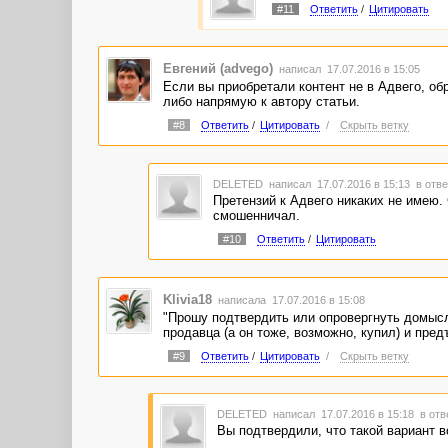
#11
Ответить
/
Цитировать
Евгений (advego)
написал 17.07.2016 в 15:05
Если вы приобретали контент не в Адвего, об
либо напрямую к автору статьи.
#8
Ответить
/
Цитировать
/
Скрыть ветку
DELETED
написал 17.07.2016 в 15:13
в отве
Претензий к Адвего никаких не имею. 
смошенничал.
#10
Ответить
/
Цитировать
Klivia18
написала 17.07.2016 в 15:08
"Прошу подтвердить или опровергнуть домысл
продавца (а он тоже, возможно, купил) и пред
#9
Ответить
/
Цитировать
/
Скрыть ветку
DELETED
написал 17.07.2016 в 15:18
в отв
Вы подтвердили, что такой вариант 