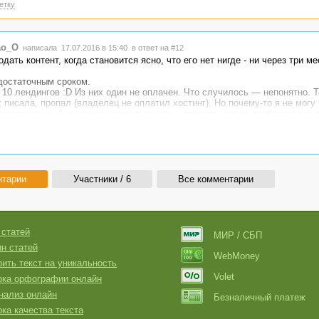
етку
ao_O
написала 17.07.2016 в 15:40
в ответ на #12
дать контент, когда становится ясно, что его нет нигде - ни через три ме
достаточным сроком.
 10 лендингов :D Из них один не оплачен. Что случилось — непонятно. Т
х писала, пропал (владелец не оплатил хостинг). Но почему-то я не могу
мается рука. А у кого-то нормально все... думают, раз не опубликовано,
нтарии
Участники / 6
Все комментарии
 статей
МИР / СБП
н статей
WebMoney
ить текст на уникальность
Volet
рка орфографии онлайн
нализ онлайн
Безналичный платеж
ка качества текста