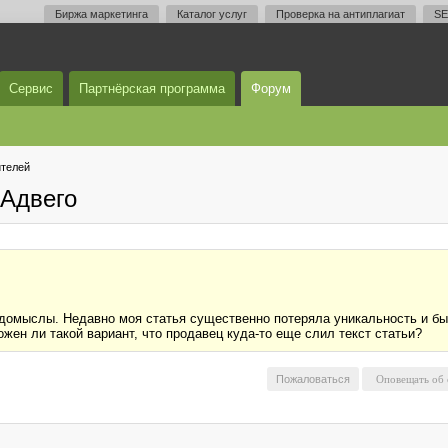
Биржа маркетинга
Каталог услуг
Проверка на антиплагиат
SE
Сервис
Партнёрская программа
Форум
телей
Адвего
домыслы. Недавно моя статья существенно потеряла уникальность и бы
ожен ли такой вариант, что продавец куда-то еще слил текст статьи?
Пожаловаться