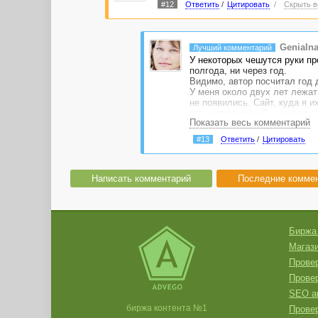
#12
Ответить
/
Цитировать
/
Скрыть в
Genialn
Лучший комментарий
У некоторых чешутся руки про
полгода, ни через год.
Видимо, автор посчитал год 
У меня около двух лет лежат
не появились. Сайт, куда я и
тот неоплаченный... не подни
Показать весь комментарий
пользоваться :(
#13
Ответить
/
Цитировать
Написать комментарий
Последние комме
Биржа
Магази
Провер
Прове
SEO а
биржа контента №1
Провер