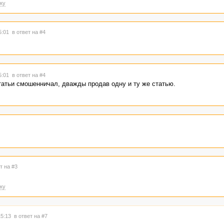
ку
15:01
в ответ на #4
15:01
в ответ на #4
татьи смошенничал, дважды продав одну и ту же статью.
т на #3
ку
15:13
в ответ на #7