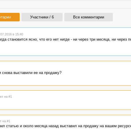
нтарии
Участники / 6
Все комментарии
07.2016 в 15:40
гда становится ясно, что его нет нигде - ни через три месяца, ни через п
м снова выставили ее на продажу?
ет на #1
т на #1
упил статью и около месяца назад выставил на продажу на вашем ресурс