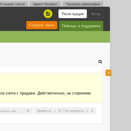
O-анализ текста
Адвего Лингвист
Проверка орфографии
Регистрация
Вход
A
Создать заказ
Помощь и поддержка
ла снята с продажи. Действительно, на стороннем
Нравится
0
/
Не нравится
0