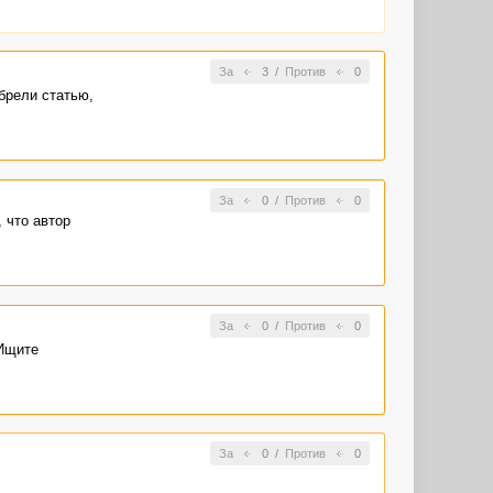
За
3
/
Против
0
брели статью,
За
0
/
Против
0
 что автор
За
0
/
Против
0
 Ищите
За
0
/
Против
0