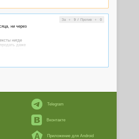
За
9
/
Против
0
сяца, ни через
ексты нигде
 продать даже
 можно снова
Telegram
Вконтакте
Приложение для Android