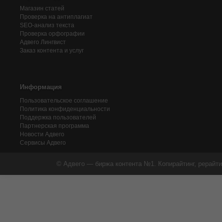
Магазин статей
Проверка на антиплагиат
SEO-анализ текста
Проверка орфографии
Адвего
Лингвист
Заказ контента и услуг
Информация
Пользовательское соглашение
Политика конфиденциальности
Поддержка пользователей
Партнерская программа
Новости Адвего
Сервисы Адвего
© Адвего — биржа контента №1. Копирайтинг, рерайти