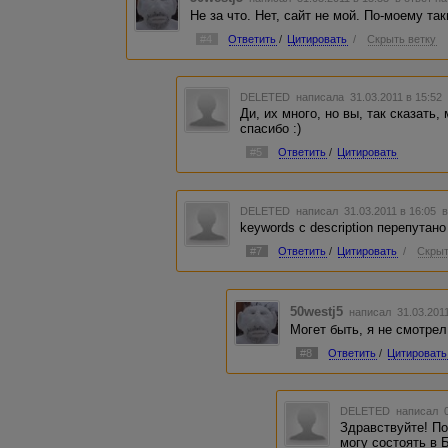
Не за что. Нет, сайт не мой. По-моему т
#4
Ответить
/
Цитировать
/
Скрыть ветку
DELETED
написала 31.03.2011 в 15:5
Ди, их много, но вы, так сказать,
спасибо :)
#5
Ответить
/
Цитировать
DELETED
написал 31.03.2011 в 16:05
в
keywords с description перепутано
#7
Ответить
/
Цитировать
/
Скрыт
50westj5
написал 31.03.201
Могет быть, я не смотрел
#8
Ответить
/
Цитировать
DELETED
написал 0
Здравствуйте! По
могу состоять в 