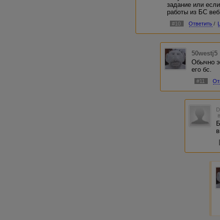
задание или если
работы из БС веб
#10
Ответить
/
50westj5
Обычно э
его бс.
#11
От
Б
в