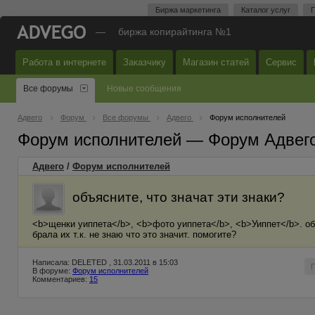
Биржа маркетинга
Каталог услуг
П
—
биржа копирайтинга №1
Работа в интернете
Заказчику
Магазин статей
Сервис
Все форумы
Новые сообщения
Адвего
Форум
Все форумы
Адвего
Форум исполнителей
Форум исполнителей — Форум Адвег
Адвего
/
Форум исполнителей
объясните, что значат эти знаки?
<b>щенки уиппета</b>, <b>фото уиппета</b>, <b>Уиппет</b>. объ
брала их т.к. не знаю что это значит. помогите?
Написала: DELETED , 31.03.2011 в 15:03
В форуме:
Форум исполнителей
Комментариев:
15