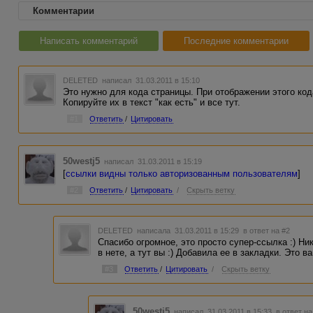
Комментарии
Написать комментарий
Последние комментарии
DELETED
написал 31.03.2011 в 15:10
Это нужно для кода страницы. При отображении этого ко
Копируйте их в текст "как есть" и все тут.
#1
Ответить
/
Цитировать
50westj5
написал 31.03.2011 в 15:19
[
ссылки видны только авторизованным пользователям
]
#2
Ответить
/
Цитировать
/
Скрыть ветку
DELETED
написала 31.03.2011 в 15:29
в ответ на #2
Спасибо огромное, это просто супер-ссылка :) Ни
в нете, а тут вы :) Добавила ее в закладки. Это в
#3
Ответить
/
Цитировать
/
Скрыть ветку
50westj5
написал 31.03.2011 в 15:33
в ответ на