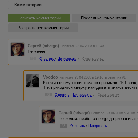
Комментарии
Написать комментарий
Последние комментарии
Раскрыть все комментарии
Сергей (advego)
написал 23.04.2008 в 16:48
Не менее
#1
Ответить
/
Цитировать
/
Скрыть ветку
Voodoo
написал 23.04.2008 в 19:16
в ответ на #1
Кстати почему-то система не принимает 101 знак, 
Т.е. приходится сверху накидывать знаков десять
#2
Ответить
/
Цитировать
/
Скрыть ветку
Сергей (advego)
написал 23.04.2008 в 20:08
Несколько пробелов подряд приравниваю
#3
Ответить
/
Цитировать