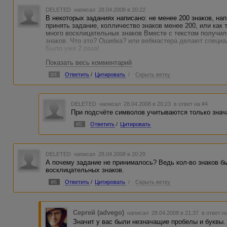
DELETED
написал 28.04.2008 в 20:22
В некоторых заданиях написано: не менее 200 знаков, на
принять задание, колличество знаков менее 200, или как 
много восклицательных знаков Вместе с текстом получил
знаков. Что это? Ошибка? или вебмастера делают специа
Было уже 2 раза!
Показать весь комментарий
#4
Ответить
/
Цитировать
/
Скрыть ветку
DELETED
написал 28.04.2008 в 20:23
в ответ на #4
При подсчёте символов учитываются только знач
#5
Ответить
/
Цитировать
DELETED
написал 28.04.2008 в 20:29
А почему задание не принималось? Ведь кол-во знаков б
восклицательных знаков.
#6
Ответить
/
Цитировать
/
Скрыть ветку
Сергей (advego)
написал 28.04.2008 в 21:37
в ответ н
Значит у вас были незначащие пробелы и буквы.