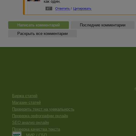
как один.
#7
Ответить
/
Цитировать
Написать комментарий
Последние комментарии
Раскрыть все комментарии
Биржа статей
Магазин статей
Проверить текст на уникальность
Проверка орфографии онлайн
SEO анализ онлайн
Проверка качества текста
МИР / СБП