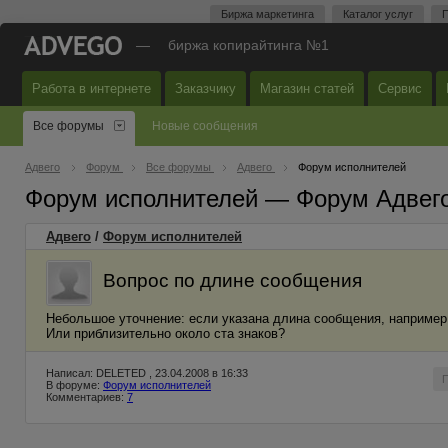
Биржа маркетинга
Каталог услуг
П
—
биржа копирайтинга №1
Работа в интернете
Заказчику
Магазин статей
Сервис
Все форумы
Новые сообщения
Адвего
Форум
Все форумы
Адвего
Форум исполнителей
Форум исполнителей — Форум Адвег
Адвего
/
Форум исполнителей
Вопрос по длине сообщения
Небольшое уточнение: если указана длина сообщения, например, 
Или приблизительно около ста знаков?
Написал: DELETED , 23.04.2008 в 16:33
В форуме:
Форум исполнителей
Комментариев:
7