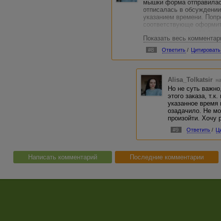
мышки форма отправилас
отписалась в обсуждении
указанием времени. Попр
соответствующе оформить
указанием на то, что я п
Показать весь комментар
обращалась, в ответ пол
подтверждение того, что 
#8
Ответить
/
Цитировать
хотя на моих скринах вре
Alisa_Tolkatsir
на
Но не суть важно
этого заказа, т.к
указанное время
озадачило. Не мо
произойти. Хочу 
#9
Ответить
/
Ц
Написать комментарий
Последние комментарии