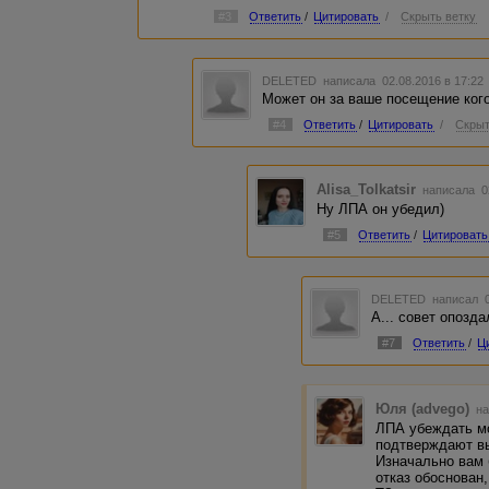
#3
Ответить
/
Цитировать
/
Скрыть ветку
DELETED
написала 02.08.2016 в 17:2
Может он за ваше посещение кого
#4
Ответить
/
Цитировать
/
Скрыт
Alisa_Tolkatsir
написала 0
Ну ЛПА он убедил)
#5
Ответить
/
Цитировать
DELETED
написал 0
А... совет опозда
#7
Ответить
/
Ц
Юля (advego)
на
ЛПА убеждать м
подтверждают вы
Изначально вам 
отказ обоснован,