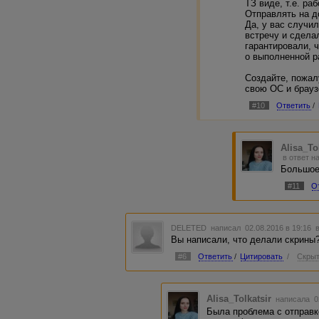
ТЗ виде, т.е. ра
Отправлять на д
Да, у вас случи
встречу и сделал
гарантировали, ч
о выполненной р
Создайте, пожал
свою ОС и брауз
#10
Ответить
/
Alisa_To
в ответ н
Большое 
#11
О
DELETED
написал 02.08.2016 в 19:16
Вы написали, что делали скрины
#6
Ответить
/
Цитировать
/
Скрыт
Alisa_Tolkatsir
написала 0
Была проблема с отправк