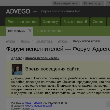
Биржа маркетинга
Каталог услуг
П
—
биржа копирайтинга №1
Работа в интернете
Заказчику
Магазин статей
Сервис
Все форумы
Новые сообщения
Адвего
Форум
Все форумы
Адвего
Форум исполнителей
Форум исполнителей — Форум Адвег
Адвего
/
Форум исполнителей
Время посещения сайта
Добрый день! Помогите, пожалуйста, разобраться. Выполнила за
на сайте, переходя по страницам. Заказчик предупредил, что п
соответствующие скриншоты. В оплате мне отказали, мотивируя т
подкрепление своих слов заказчик предоставил скриншот, где де
в недоумении. Объясните, пожалуйста, как такое могло произойт
Написала:
Alisa_Tolkatsir
, 02.08.2016 в 15:41
В форуме:
Форум исполнителей
Комментариев:
11