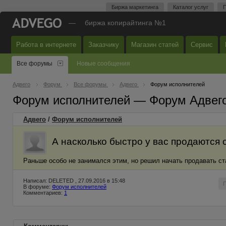
Биржа маркетинга
Каталог услуг
П
—
биржа копирайтинга №1
Работа в интернете
Заказчику
Магазин статей
Сервис
Все форумы
Новые сообщения
Адвего
Форум
Все форумы
Адвего
Форум исполнителей
Форум исполнителей — Форум Адвег
Адвего
/
Форум исполнителей
А насколько быстро у вас продаются 
Раньше особо не занимался этим, но решил начать продавать ста
Написал: DELETED , 27.09.2016 в 15:48
В форуме:
Форум исполнителей
Комментариев:
1