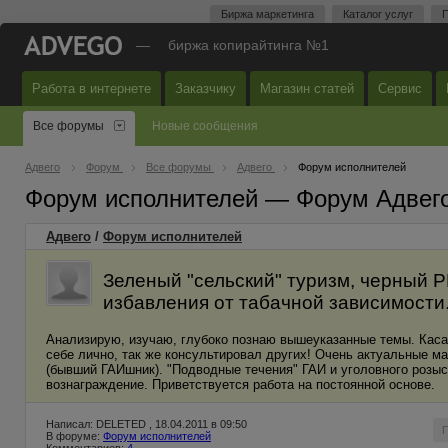
Биржа маркетинга
Каталог услуг
П
—
биржа копирайтинга №1
Работа в интернете
Заказчику
Магазин статей
Сервис
Все форумы
Новые сообщения
Адвего
Форум
Все форумы
Адвего
Форум исполнителей
Форум исполнителей — Форум Адвег
Адвего
/
Форум исполнителей
Зеленый "сельский" туризм, черный P
избавления от табачной зависимости
Анализирую, изучаю, глубоко познаю вышеуказанные темы. Касат
себе лично, так же консультировал других! Очень актуальные 
(бывший ГАИшник). "Подводные течения" ГАИ и уголовного розы
вознаграждение. Приветствуется работа на постоянной основе.
Написал: DELETED , 18.04.2011 в 09:50
В форуме:
Форум исполнителей