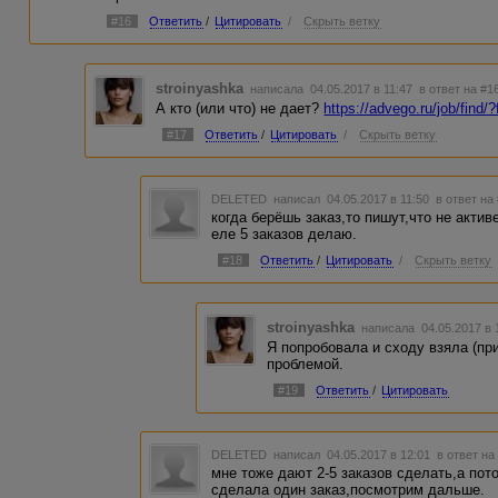
#16
Ответить
/
Цитировать
/
Скрыть ветку
stroinyashka
написала 04.05.2017 в 11:47
в ответ на #1
А кто (или что) не дает?
https://advego.ru/job/find
#17
Ответить
/
Цитировать
/
Скрыть ветку
DELETED
написал 04.05.2017 в 11:50
в ответ на
когда берёшь заказ,то пишут,что не актив
еле 5 заказов делаю.
#18
Ответить
/
Цитировать
/
Скрыть ветку
stroinyashka
написала 04.05.2017 в
Я попробовала и сходу взяла (пр
проблемой.
#19
Ответить
/
Цитировать
DELETED
написал 04.05.2017 в 12:01
в ответ на
мне тоже дают 2-5 заказов сделать,а пот
сделала один заказ,посмотрим дальше.