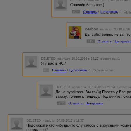
Спасибо большое )
#14
Ответить
/
Цитировать
/
Скры
x-taboo
написал 30.10.2016
Да, собственно, не за что 
#15
Ответить
/
Цитироват
DELETED
написал 30.10.2016 в 18:27
в ответ на #1
Я у вас в ЧС?
#6
Ответить
/
Цитировать
/
Скрыть ветку
DELETED
написала 30.10.2016 в 21:24
в ответ н
Да не пугайтесь Вы так))) Просто у Вас р
заказу, точнее к тендеру. Подтяните показ
#12
Ответить
/
Цитировать
DELETED
написал 04.05.2017 в 11:37
Подскажите кто нибудь,что случилось с вирусными комме
нормально?