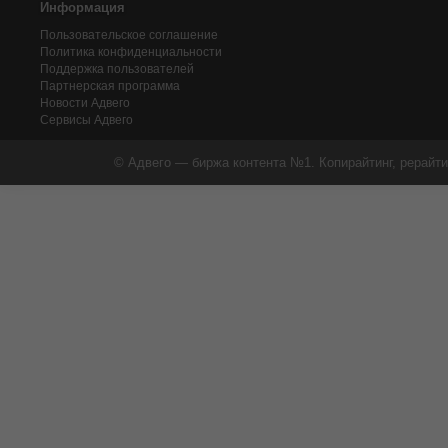
Информация
Пользовательское соглашение
Политика конфиденциальности
Поддержка пользователей
Партнерская программа
Новости Адвего
Сервисы Адвего
© Адвего — биржа контента №1. Копирайтинг, рерайти