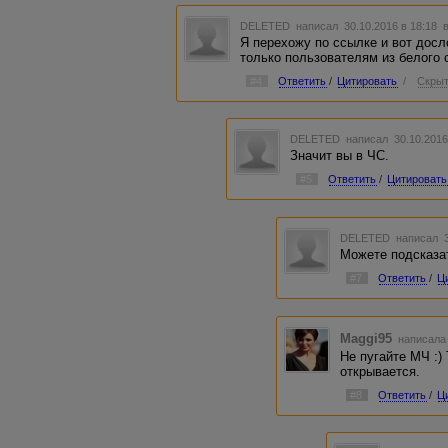
DELETED
написал 30.10.2016 в 18:18
Я перехожу по ссылке и вот досл
только пользователям из белого 
#4
Ответить
/
Цитировать
/
Скрыт
DELETED
написал 30.10.2016
Значит вы в ЧС.
#5
Ответить
/
Цитировать
DELETED
написал 3
Можете подсказа
#7
Ответить
/
Ц
Maggi95
написала 
Не пугайте МЧ :)
открывается.
#8
Ответить
/
Ц