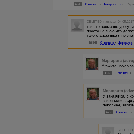
#24
Ответить
/
Цитировать
/
Скры
DELETED
написал 04.05.2017
так это временно,урегули
просто не знаю,что дела
такого заказчика я не зна
#25
Ответить
/
Цитироват
Маргарита (adve
Укажите номер за
#26
Ответить
/
Маргарита (adve
У заказчика, с 
закончились сре
пополнен, заказ
#27
Ответить
/
DELETED