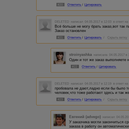
#20
Ответить
/
Цитировать
DELETED
написал 04.05.2017 в 12:03
в ответ на
Всё больше не могу брать заказ,вот так 
Заказ остановлен
#21
Ответить
/
Цитировать
/
Скрыть ветку
stroinyashka
написала 04.05.2017 в
Один и тот же заказ выполняете 
#22
Ответить
/
Цитировать
DELETED
написал 04.05.2017 в 12:19
в ответ на
пробовала не дают,ладно если бы было т
человек,что тоже работают здесь и так ж
#23
Ответить
/
Цитировать
/
Скрыть ветку
Евгений (advego)
написал 04.05.20
У заказчика могли закончиться ср
заказа в работу он автоматическ