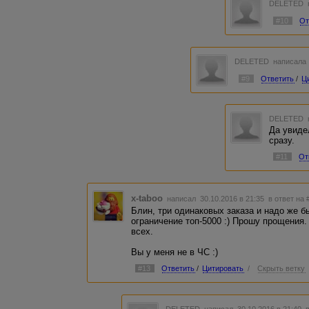
DELETED
#10
От
DELETED
написала 
#9
Ответить
/
Ц
DELETED
Да увиде
сразу.
#11
От
x-taboo
написал 30.10.2016 в 21:35
в ответ на 
Блин, три одинаковых заказа и надо же б
ограничение топ-5000 :) Прошу прощения.
всех.
Вы у меня не в ЧС :)
#13
Ответить
/
Цитировать
/
Скрыть ветку
DELETED
написал 30.10.2016 в 21:40