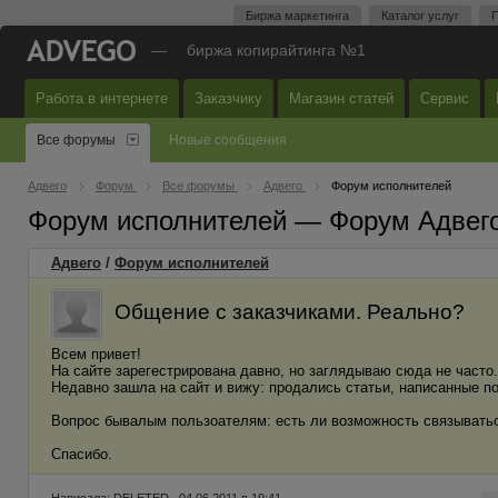
Биржа маркетинга
Каталог услуг
П
—
биржа копирайтинга №1
Работа в интернете
Заказчику
Магазин статей
Сервис
Все форумы
Новые сообщения
Адвего
Форум
Все форумы
Адвего
Форум исполнителей
Форум исполнителей — Форум Адвег
Адвего
/
Форум исполнителей
Общение с заказчиками. Реально?
Всем привет!
На сайте зарегестрирована давно, но заглядываю сюда не часто.
Недавно зашла на сайт и вижу: продались статьи, написанные по
Вопрос бывалым пользоателям: есть ли возможность связываться
Спасибо.