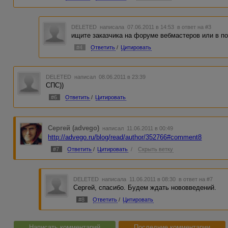
DELETED
написала 07.06.2011 в 14:53
в ответ на #3
ищите заказчика на форуме вебмастеров или в по
#4
Ответить
/
Цитировать
DELETED
написал 08.06.2011 в 23:39
СПС))
#6
Ответить
/
Цитировать
Сергей (advego)
написал 11.06.2011 в 00:49
http://advego.ru/blog/read/author/352766#comment8
#7
Ответить
/
Цитировать
/
Скрыть ветку
DELETED
написала 11.06.2011 в 08:30
в ответ на #7
Сергей, спасибо. Будем ждать нововведений.
#8
Ответить
/
Цитировать
Написать комментарий
Последние комментарии