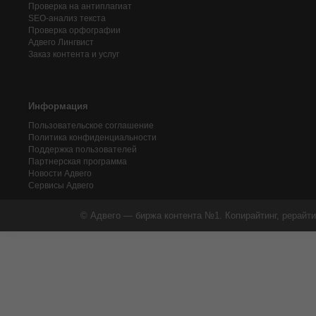
Проверка на антиплагиат
SEO-анализ текста
Проверка орфографии
Адвего
Лингвист
Заказ контента и услуг
Информация
Пользовательское соглашение
Политика конфиденциальности
Поддержка пользователей
Партнерская программа
Новости Адвего
Сервисы Адвего
© Адвего — биржа контента №1. Копирайтинг, рерайти