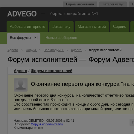
Биржа маркетинга
Каталог услуг
П
—
биржа копирайтинга №1
Работа в интернете
Заказчику
Магазин статей
Сервис
Все форумы
Новые сообщения
Адвего
Форум
Все форумы
Адвего
Форум исполнителей
Форум исполнителей — Форум Адвег
Адвего
/
Форум исполнителей
Окончание первого дня конкурса "на 
Окончание первого дня конкурса "на количество" отчётливо пок
вожделенной сотни баксов. :)
Это собственно так происходит в конце любого дня, но сегодня 
или очень большая сложность заказа при малой цене, или же про
Написал: DELETED , 08.07.2008 в 02:41
В форуме:
Форум исполнителей
Комментариев: нет