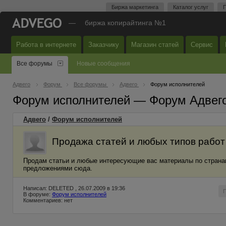
Биржа маркетинга
Каталог услуг
П
—
биржа копирайтинга №1
Работа в интернете
Заказчику
Магазин статей
Сервис
Все форумы
Новые сообщения
Адвего
Форум
Все форумы
Адвего
Форум исполнителей
Форум исполнителей — Форум Адвег
Адвего
/
Форум исполнителей
Продажа статей и любых типов работ
Продам статьи и любые интересующие вас материалы по странам з
предложениями сюда.
Написал: DELETED , 26.07.2009 в 19:36
В форуме:
Форум исполнителей
Комментариев: нет