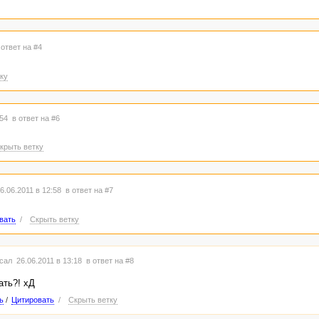
 ответ на #4
ку
:54
в ответ на #6
крыть ветку
.06.2011 в 12:58
в ответ на #7
вать
/
Скрыть ветку
сал 26.06.2011 в 13:18
в ответ на #8
ать?! хД
ь
/
Цитировать
/
Скрыть ветку