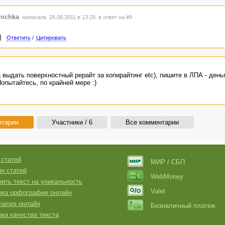
nichka
написала 26.06.2011 в 13:28
в ответ на #9
Ответить
/
Цитировать
выдать поверхностный рерайт за копирайтинг etc), пишите в ЛПА - деньг
опытайтесь, по крайней мере :)
нтарии
Участники / 6
Все комментарии
 статей
МИР / СБП
н статей
WebMoney
ить текст на уникальность
Volet
рка орфографии онлайн
нализ онлайн
Безналичный платеж
ка качества текста