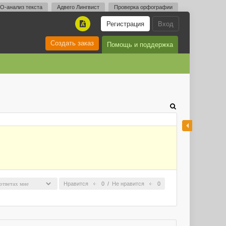
O-анализ текста
Адвего Лингвист
Проверка орфографии
Регистрация
Вход
A
Создать заказ
Помощь и поддержка
Нравится
0
/
Не нравится
0