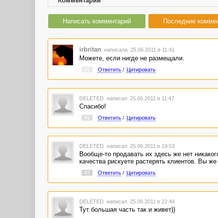
Комментарии
Написать комментарий
Последние комме
irbritan
написала 25.06.2011 в 11:41
Можете, если нигде не размещали.
#1
Ответить
/
Цитировать
DELETED
написал 25.06.2011 в 11:47
Спасибо!
#2
Ответить
/
Цитировать
DELETED
написал 25.06.2011 в 19:53
Вообще-то продавать их здесь же нет никаког
качества рискуете растерять клиентов. Вы же
#3
Ответить
/
Цитировать
DELETED
написал 25.06.2011 в 22:44
Тут большая часть так и живет))