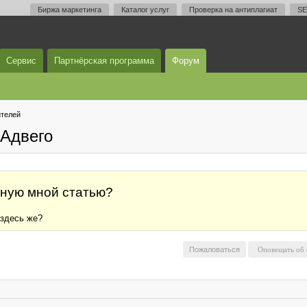
Биржа маркетинга
Каталог услуг
Проверка на антиплагиат
SE
Сервис
Партнёрская программа
Форум
телей
Адвего
нную мной статью?
 здесь же?
Пожаловаться