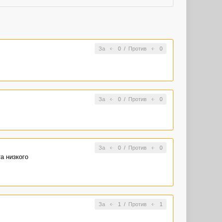
За
0
/
Против
0
За
0
/
Против
0
За
0
/
Против
0
а низкого
За
1
/
Против
1