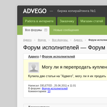
—
биржа копирайтинга №1
Работа в интернете
Заказчику
Магазин статей
Все форумы
Новые сообщения
Адвего
Форум
Все форумы
Адвего
Форум исполни
Форум исполнителей — Форум 
Адвего
/
Форум исполнителей
Могу ли я перепродать купле
Купила две статьи на "Адвего", могу ли я их продать
Написал: DELETED , 25.06.2011 в 11:01
В форуме:
Форум исполнителей
Комментариев:
10