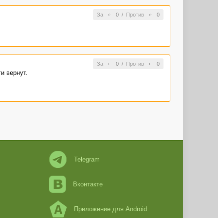
За
0
/
Против
0
За
0
/
Против
0
и вернут.
Telegram
Вконтакте
Приложение для Android