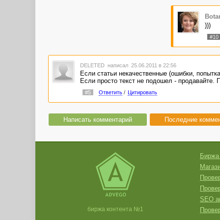
Bota
)))
#10
DELETED
написал 25.06.2011 в 22:56
Если статьи некачественные (ошибки, попытка 
Если просто текст не подошел - продавайте. П
#5
Ответить
/
Цитировать
Написать комментарий
Последние комме
Биржа
Магази
Провер
Прове
SEO а
биржа контента №1
Провер