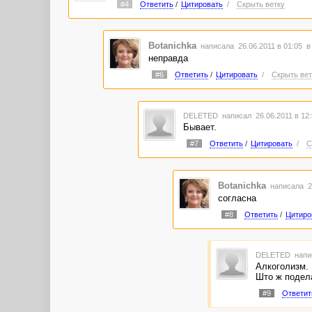
#4
Ответить
/
Цитировать
/
Скрыть ветку
Botanichka
написала 26.06.2011 в 01:05
в
неправда
#6
Ответить
/
Цитировать
/
Скрыть вет
DELETED
написал 26.06.2011 в 12
Бывает.
#7
Ответить
/
Цитировать
/
С
Botanichka
написала 26
согласна
#8
Ответить
/
Цитиро
DELETED
напи
Алкоголизм.
Што ж подел
#9
Ответит