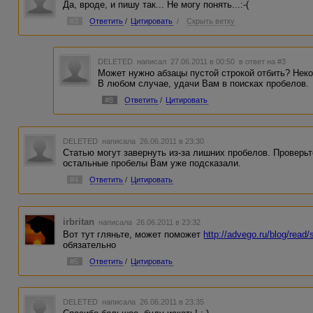
Да, вроде, и пишу так... Не могу понять...:-(
#3
Ответить
/
Цитировать
/
Скрыть ветку
DELETED
написал 27.06.2011 в 00:50
в ответ на #3
Может нужно абзацы пустой строкой отбить? Нек
В любом случае, удачи Вам в поисках пробелов.
#8
Ответить
/
Цитировать
DELETED
написала 26.06.2011 в 23:30
Статью могут завернуть из-за лишних пробелов. Проверь
остальные пробелы Вам уже подсказали.
#4
Ответить
/
Цитировать
irbritan
написала 26.06.2011 в 23:32
Вот тут гляньте, может поможет
http://advego.ru/blog/read
обязательно
#5
Ответить
/
Цитировать
DELETED
написала 26.06.2011 в 23:35