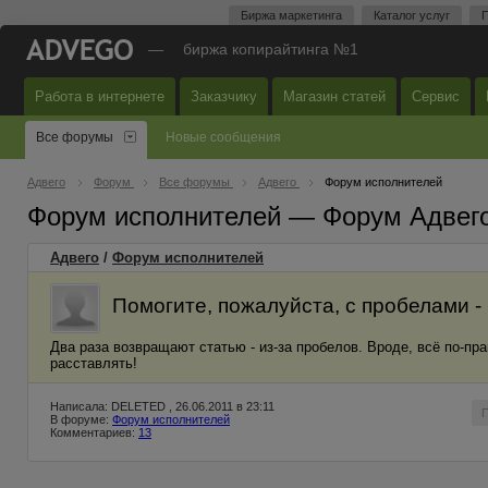
Биржа маркетинга
Каталог услуг
П
—
биржа копирайтинга №1
Работа в интернете
Заказчику
Магазин статей
Сервис
Все форумы
Новые сообщения
Адвего
Форум
Все форумы
Адвего
Форум исполнителей
Форум исполнителей — Форум Адвег
Адвего
/
Форум исполнителей
Помогите, пожалуйста, с пробелами - 
Два раза возвращают статью - из-за пробелов. Вроде, всё по-пр
расставлять!
Написала: DELETED , 26.06.2011 в 23:11
В форуме:
Форум исполнителей
Комментариев:
13