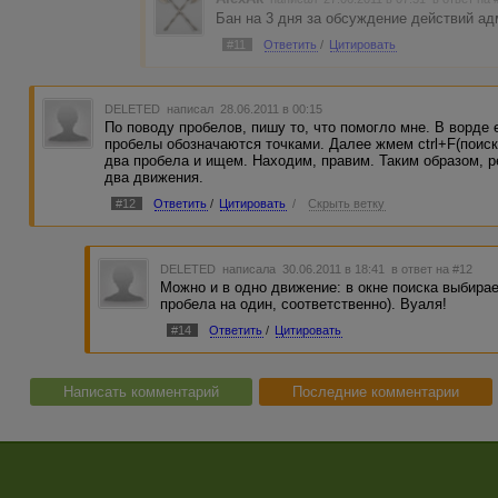
Бан на 3 дня за обсуждение действий ад
#11
Ответить
/
Цитировать
DELETED
написал 28.06.2011 в 00:15
По поводу пробелов, пишу то, что помогло мне. В ворде 
пробелы обозначаются точками. Далее жмем ctrl+F(поиск
два пробела и ищем. Находим, правим. Таким образом, р
два движения.
#12
Ответить
/
Цитировать
/
Скрыть ветку
DELETED
написала 30.06.2011 в 18:41
в ответ на #12
Можно и в одно движение: в окне поиска выбираем
пробела на один, соответственно). Вуаля!
#14
Ответить
/
Цитировать
Написать комментарий
Последние комментарии