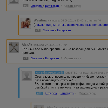
Спасибо большое, буду искать! :-)
#6
Ответить
/
Цитировать
/
Скрыть ветку
Wasilina
написала 26.06.2011 в 23:40
в ответ на #6
[
ссылки видны только авторизованным пользова
#7
Ответить
/
Цитировать
AlexAk
написал 27.06.2011 в 07:04
Если бы все было правильно - не возвращали бы. Ближе к
пробела.
#9
Ответить
/
Цитировать
/
Скрыть ветку
Лучший комментарий
DELETED
написал 27.06.2011 в 
Стесняюсь спросить: не проще ли было поставит
раза возвращать статью? :)
ЗЫ: кстати, проверка орфографии ворда и файе
ошибкой считать не хочет - загадочна душа разр
#10
Ответить
/
Цитировать
/
Скрыть ветку
AlexAk
написал 27.06.2011 в 07:51
в ответ на 