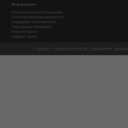
Информация
Пользовательское соглашение
Политика конфиденциальности
Поддержка пользователей
Партнерская программа
Новости Адвего
Сервисы Адвего
© Адвего — биржа контента №1. Копирайтинг, рерайти