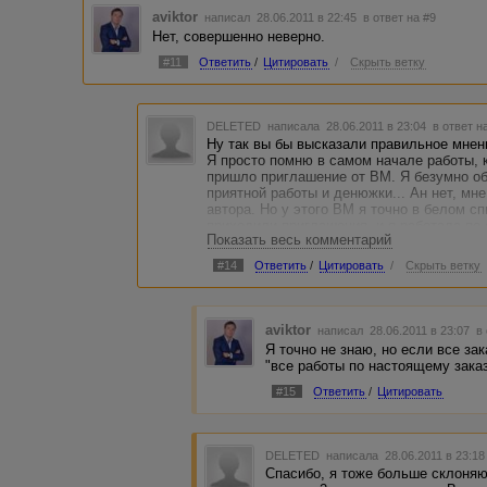
aviktor
написал 28.06.2011 в 22:45
в ответ на #9
Нет, совершенно неверно.
#11
Ответить
/
Цитировать
/
Скрыть ветку
DELETED
написала 28.06.2011 в 23:04
в ответ н
Ну так вы бы высказали правильное мнен
Я просто помню в самом начале работы, 
пришло приглашение от ВМ. Я безумно об
приятной работы и денюжки... Ан нет, мн
автора. Но у этого ВМ я точно в белом с
приходили приглашения, и я работала по 
Показать весь комментарий
Что еще могу предположить, что был перс
приглашение автоматом всему БС пришло
#14
Ответить
/
Цитировать
/
Скрыть ветку
aviktor
написал 28.06.2011 в 23:07
в
Я точно не знаю, но если все зак
"все работы по настоящему заказ
#15
Ответить
/
Цитировать
DELETED
написала 28.06.2011 в 23:1
Спасибо, я тоже больше склоняюс