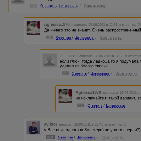
#3
Ответить
/
Цитировать
/
Скрыть ветку
Agnessa1970
написала 28.06.2011 в 12:51
в ответ на #3
Да ничего это не значит. Очень распространенный
#6
Ответить
/
Цитировать
/
Скрыть ветку
DELETED
написала 28.06.2011 в 12:56
в ответ н
если глюк, тогда ладно..а то я подумала
удалил из белого списка
#7
Ответить
/
Цитировать
/
Скрыть ветку
Agnessa1970
написала 28.06.2011 в
не исключайте и такой вариант. 
#8
Ответить
/
Цитировать
aviktor
написал 28.06.2011 в 22:45
в ответ на #3
у Вас авик одного вебмастера) не у него сперли?)
#10
Ответить
/
Цитировать
/
Скрыть ветку