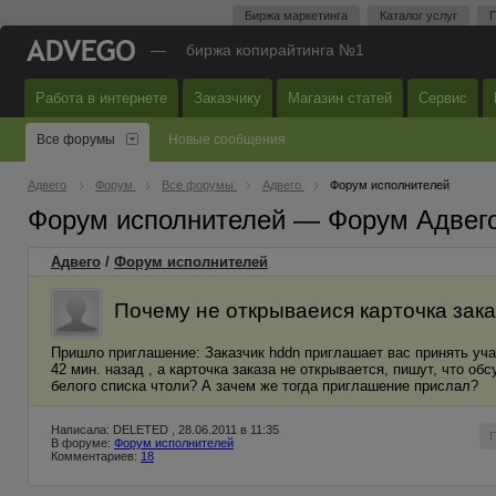
Биржа маркетинга
Каталог услуг
П
—
биржа копирайтинга №1
Работа в интернете
Заказчику
Магазин статей
Сервис
Все форумы
Новые сообщения
Адвего
Форум
Все форумы
Адвего
Форум исполнителей
Форум исполнителей — Форум Адвег
Адвего
/
Форум исполнителей
Почему не открываеися карточка зак
Пришло приглашение: Заказчик hddn приглашает вас принять уча
42 мин. назад , а карточка заказа не открывается, пишут, что о
белого списка чтоли? А зачем же тогда приглашение прислал?
Написала: DELETED , 28.06.2011 в 11:35
В форуме:
Форум исполнителей
Комментариев:
18