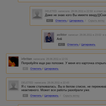
DELETED
написала 28.06.2011 в 22:50
в ответ н
Даже не знаю кого Вы имеете ввиду)))Ска
#12
Ответить
/
Цитировать
/
Скрыть ветку
aviktor
написал 28.06.2011 в 23:02
в 
Anli
#13
Ответить
/
Цитировать
irbritan
написала 28.06.2011 в 12:31
Попробуйте еще раз попозже. У меня его карточка открыл
#5
Ответить
/
Цитировать
DELETED
написала 28.06.2011 в 22:43
Я с таким сталкивалась. Вы в белом списке, не пережива
неактивного. Может все работы разобрали уже.
#9
Ответить
/
Цитировать
/
Скрыть ветку