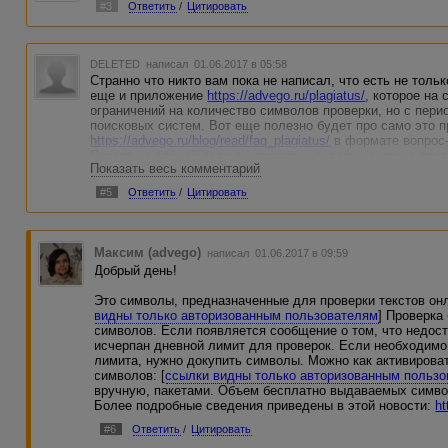
#3
Ответить
/
Цитировать
DELETED
написал 01.06.2017 в 05:58
Странно что никто вам пока не написал, что есть не толь
еще и приложение
https://advego.ru/plagiatus/
, которое на
ограничений на количество символов проверки, но с пер
поисковых систем. Вот еще полезно будет про само это 
https://advego.ru/blog/read/faq_plagiatus/
в формате вопрос-
Просто на случай если вы проверку онлайн нашли, а про
Показать весь комментарий
програмку - нет. С учетом того что вы новичок, такой сце
#5
Ответить
/
Цитировать
Максим (advego)
написал 01.06.2017 в 09:59
Добрый день!
Это символы, предназначенные для проверки текстов онл
видны только авторизованным пользователям
] Проверка
символов. Если появляется сообщение о том, что недост
исчерпан дневной лимит для проверок. Если необходимо
лимита, нужно докупить символы. Можно как активиров
символов: [
ссылки видны только авторизованным польз
вручную, пакетами. Объем бесплатно выдаваемых символ
Более подробные сведения приведены в этой новости:
ht
#6
Ответить
/
Цитировать