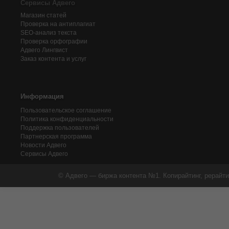
Сервисы Адвего
Магазин статей
Проверка на антиплагиат
SEO-анализ текста
Проверка орфографии
Адвего
Лингвист
Заказ контента и услуг
Информация
Пользовательское соглашение
Политика конфиденциальности
Поддержка пользователей
Партнерская программа
Новости Адвего
Сервисы Адвего
© Адвего — биржа контента №1. Копирайтинг, рерайти