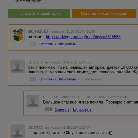
Комментарии
Написать комментарий
Последние комментарии
altysh2015
написала 31.05.2017 в 20:04
по теме -
https://advego.ru/blog/read/news/3615586
#1
Ответить
/
Цитировать
DELETED
написала 31.05.2017 в 20:05
Как я понимаю, то начинающим авторам, дается 10 000 си
наверно, вычерпали свой лимит, для проверок онлайн. Жд
#2
Ответить
/
Цитировать
/
Скрыть ветку
DELETED
написала 31.05.2017 в 20:09
в ответ на #2
Большое спасибо, я всё поняла. Проверю счёт за
#4
Ответить
/
Цитировать
DELETED
написала 31.05.2017 в 20:07
.... или докупите - 0,05 у.е. за 5 килознаков)))