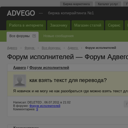
Биржа маркетинга
Каталог услуг
П
—
биржа копирайтинга №1
Работа в интернете
Заказчику
Магазин статей
Сервис
Все форумы
Новые сообщения
Адвего
Форум
Все форумы
Адвего
Форум исполнителей
Форум исполнителей — Форум Адвег
Адвего
/
Форум исполнителей
как взять текст для перевода?
Я новичок и не могу не как разобраться где можно взять текст д
Написал: DELETED , 06.07.2011 в 21:02
В форуме:
Форум исполнителей
Комментариев:
9