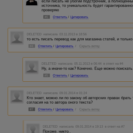
если писать не убогий подстрочник, а полноценны
источника, то уникальность будет гарантированно
проверяю
#6
Ответить
/
Цитировать
DELETED
написала 03.11.2013 в 18:56
то есть писать перевод как для магазина статей, и только
#4
Ответить
/
Цитировать
/
Скрыть ветку
DELETED
написала 05.11.2013 в 06:44
в ответ на #4
Ну, а иначе-то как? Конечно. Еще можно поискать
#5
Ответить
/
Цитировать
DELETED
написала 09.01.2014 в 01:24
Кто знает, можно ли по закону об авторских правах брать 
согласия на то автора оного текста?
#7
Ответить
/
Цитировать
/
Скрыть ветку
DELETED
написала 09.01.2014 в 19:13
в ответ на #7
Похоже, никто..