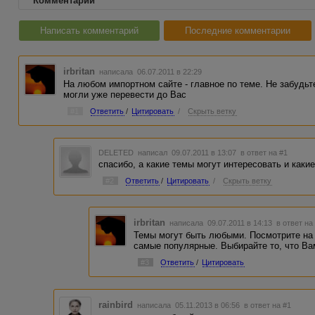
Комментарии
Написать комментарий
Последние комментарии
irbritan
написала 06.07.2011 в 22:29
На любом импортном сайте - главное по теме. Не забудьт
могли уже перевести до Вас
#1
Ответить
/
Цитировать
/
Скрыть ветку
DELETED
написал 09.07.2011 в 13:07
в ответ на #1
спасибо, а какие темы могут интересовать и каки
#2
Ответить
/
Цитировать
/
Скрыть ветку
irbritan
написала 09.07.2011 в 14:13
в ответ на
Темы могут быть любыми. Посмотрите на 
самые популярные. Выбирайте то, что Ва
#3
Ответить
/
Цитировать
rainbird
написала 05.11.2013 в 06:56
в ответ на #1