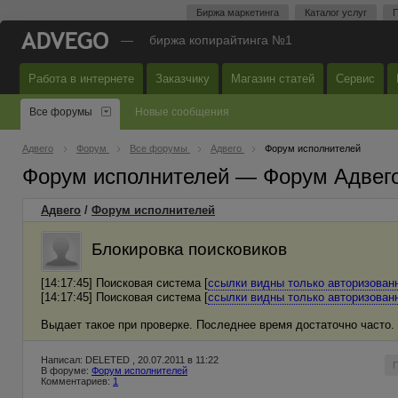
Биржа маркетинга
Каталог услуг
П
—
биржа копирайтинга №1
Работа в интернете
Заказчику
Магазин статей
Сервис
Все форумы
Новые сообщения
Адвего
Форум
Все форумы
Адвего
Форум исполнителей
Форум исполнителей — Форум Адвег
Адвего
/
Форум исполнителей
Блокировка поисковиков
[14:17:45] Поисковая система [
ссылки видны только авторизова
[14:17:45] Поисковая система [
ссылки видны только авторизова
Выдает такое при проверке. Последнее время достаточно часто. 
Написал: DELETED , 20.07.2011 в 11:22
В форуме:
Форум исполнителей
Комментариев:
1