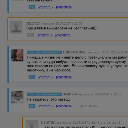
заказов купить...
#1
Ответить
/
Цитировать
DELETED
написал 30.07.2017 в 21:05
Сыр даже в мышеловке не бесплатный)))
#2
Ответить
/
Цитировать
Educatedfool
Лучший комментарий
написал 30.07.2017 в 22:0
Никогда в жизни не имейте дело с потенциальными работ
купить или куда-нибудь перевести определенную сумму.
практически не работает. Если человеку нужна услуга, то
работнику, а не наоборот.
#3
Ответить
/
Цитировать
svetik04
Лучший комментарий
написала 30.07.2017 в 22:33
Не ведитесь, это развод.
#4
Ответить
/
Цитировать
/
Скрыть ветку
DELETED
написала 31.07.2017 в 10:46
в ответ на #4
...так я сразу засомневалась)))...уже послала его