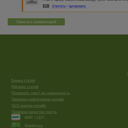
#5
Ответить
/
Цитировать
Написать комментарий
Биржа статей
Магазин статей
Проверить текст на уникальность
Проверка орфографии онлайн
SEO анализ онлайн
Проверка качества текста
МИР / СБП
WebMoney