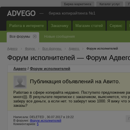
Биржа маркетинга
Каталог услуг
П
—
биржа копирайтинга №1
Работа в интернете
Заказчику
Магазин статей
Сервис
Все форумы
Новые сообщения
Адвего
Форум
Все форумы
Адвего
Форум исполнителей
Форум исполнителей — Форум Адвег
Адвего
/
Форум исполнителей
Публикация объявлений на Авито.
Работаю в сфере копирайта недавно. Поступило предложение ра
много))). В результате переписки с заказчиком, выясняется, что
заберу все деньги, а если нет. то заберут мою 1000. Я вижу что
заказы?
Написала: DELETED , 30.07.2017 в 19:22
В форуме:
Форум исполнителей
Комментариев:
5