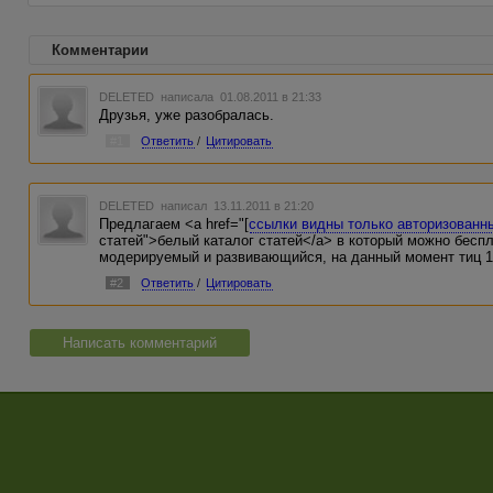
Комментарии
DELETED
написала 01.08.2011 в 21:33
Друзья, уже разобралась.
#1
Ответить
/
Цитировать
DELETED
написал 13.11.2011 в 21:20
Предлагаем <a href="[
ссылки видны только авторизованн
статей">белый каталог статей</a> в который можно беспл
модерируемый и развивающийся, на данный момент тиц 1
#2
Ответить
/
Цитировать
Написать комментарий