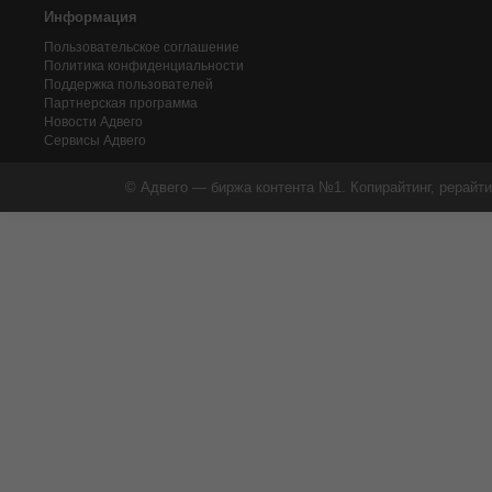
Информация
Пользовательское соглашение
Политика конфиденциальности
Поддержка пользователей
Партнерская программа
Новости Адвего
Сервисы Адвего
© Адвего — биржа контента №1. Копирайтинг, рерайти