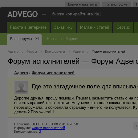
Биржа маркетинга
Каталог услуг
П
—
биржа копирайтинга №1
Работа в интернете
Заказчику
Магазин статей
Сервис
Все форумы
Новые сообщения
Адвего
Форум
Все форумы
Адвего
Форум исполнителей
Форум исполнителей — Форум Адвег
Адвего
/
Форум исполнителей
Где это загадочное поле для вписыва
Дорогие друзья, прошу помощи. Решила разместить статью на пр
вписать краткий текст статьи. Но у меня это поле каким-то зага
перезагружала, и обновляла страницу - ничего не получается. Куд
делать? Поможыте!!!
Написала: DELETED , 01.08.2011 в 20:58
В форуме:
Форум исполнителей
Комментариев:
2