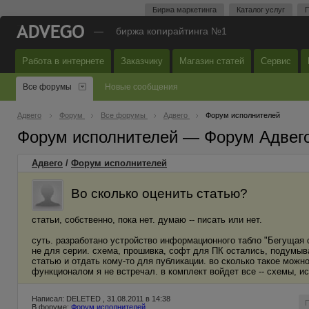
Биржа маркетинга
Каталог услуг
П
—
биржа копирайтинга №1
Работа в интернете
Заказчику
Магазин статей
Сервис
Все форумы
Новые сообщения
Адвего
Форум
Все форумы
Адвего
Форум исполнителей
Форум исполнителей — Форум Адвег
Адвего
/
Форум исполнителей
Во сколько оценить статью?
статьи, собственно, пока нет. думаю -- писать или нет.
суть. разработано устройство информационного табло "Бегущая 
не для серии. схема, прошивка, софт для ПК остались, подумы
статью и отдать кому-то для публикации. во сколько такое можн
функционалом я не встречал. в комплект войдет все -- схемы, и
Написал: DELETED , 31.08.2011 в 14:38
В форуме:
Форум исполнителей