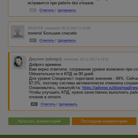
исправится при работе без отказов.
#2
Ответить
/
Цитировать
DELETED
написала 05.12.2017 в 13:08
поняла! Большое спасибо
#4
Ответить
/
Цитировать
Джулия (advego)
написала 05.12.2017 в 13:21
Доброго времени.
Вам верно ответили: сохранение уровня возможно при с
Обязательности и КПД за 90 дней.
Для уровня Специалист пороговое значение - 94%. Сейча
87,5%, поэтому система автоматически отменила сохран
Ознакомьтесь, пожалуйста:
https://advego.ru/blog/read/ne
Чтобы улучшить КПД, нужно качественно выполнять раб
отказов в оплате.
#6
Ответить
/
Цитировать
Написать комментарий
Последние комментарии