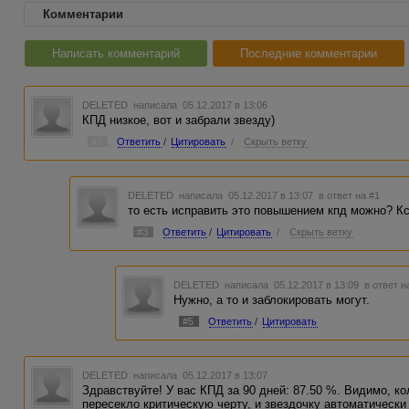
Комментарии
Написать комментарий
Последние комментарии
DELETED
написала 05.12.2017 в 13:06
КПД низкое, вот и забрали звезду)
#1
Ответить
/
Цитировать
/
Скрыть ветку
DELETED
написала 05.12.2017 в 13:07
в ответ на #1
то есть исправить это повышением кпд можно? Кс
#3
Ответить
/
Цитировать
/
Скрыть ветку
DELETED
написала 05.12.2017 в 13:09
в ответ н
Нужно, а то и заблокировать могут.
#5
Ответить
/
Цитировать
DELETED
написала 05.12.2017 в 13:07
Здравствуйте! У вас КПД за 90 дней: 87.50 %. Видимо, к
пересекло критическую черту, и звездочку автоматически