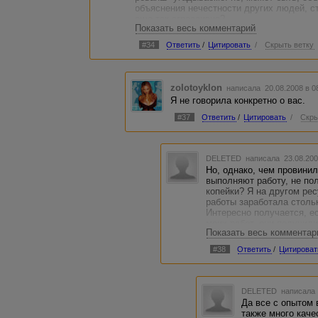
объяснения нечестности других людей, ст
еще так агрессивно?
Показать весь комментарий
копипаст гуглем распознается весьма быс
а "держи вора" кричат чаще всего ....
#34
Ответить
/
Цитировать
/
Скрыть ветку
zolotoyklon
написала 20.08.2008 в 
Я не говорила конкретно о вас.
#37
Ответить
/
Цитировать
/
Скры
DELETED
написала 23.08.200
Но, однако, чем провини
выполняют работу, не пол
копейки? Я на другом рес
работы заработала стольк
Интересно получается, е
моих работ, они получили
Показать весь комментар
А в серьезных местах так
чтобы писать статью по в
#38
Ответить
/
Цитироват
подешевле, и, ничего не 
Веселуха...
DELETED
написала 
Да все с опытом 
также много каче