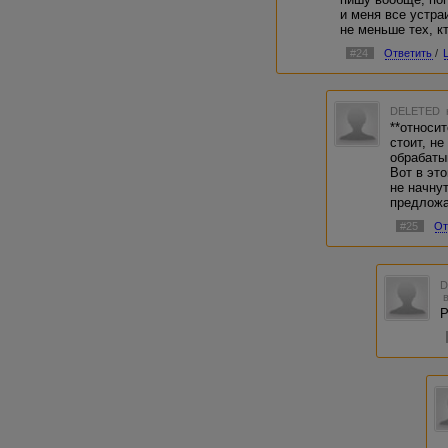
и меня все устра
не меньше тех, к
#24
Ответить
/
DELETED
**относи
стоит, не
обрабаты
Вот в эт
не начну
предложа
#25
От
Р