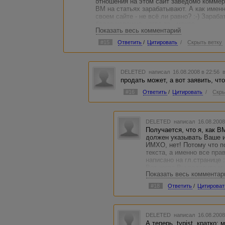
отношения на этом сайт заведомо коммерч
ВМ на статьях зарабатывают. А как имен
своем сайте - не всё ли равно? :-) Зараб
более успешно, когда-то - менее.
Показать весь комментарий
И цена заказа - большая или маленькая - 
автор соглашается выполнить работу ДО
#15
Ответить
/
Цитировать
/
Скрыть ветку
DELETED
написал 16.08.2008 в 22:56
продать может, а вот заявить, что
#16
Ответить
/
Цитировать
/
Скры
DELETED
написал 16.08.2008
Получается, что я, как В
должен указывать Ваше 
ИМХО, нет! Потому что п
текста, а именно все пра
написано на гл.странице :
Вот когда Вы подарите м
Показать весь комментар
ссылки на автора :) Так, 
сайтов, только вместо и
#18
Ответить
/
Цитироват
раскручиваемого проекта(
раскручиваются. Имя начи
получают сполна (в $ экв
DELETED
написал 16.08.2008
Я вообще-то не перепрода
А теперь, typist, кратко: