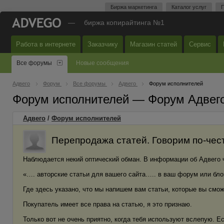
Биржа маркетинга
Каталог услуг
П
—
биржа копирайтинга №1
Работа в интернете
Заказчику
Магазин статей
Сервис
Все форумы
Новые сообщения
Адвего
Форум
Все форумы
Адвего
Форум исполнителей
Форум исполнителей — Форум Адвег
Адвего
/
Форум исполнителей
Перепродажа статей. Говорим по-чес
Наблюдается некий оптический обман. В информации об Адвего ч
«…. авторские статьи для вашего сайта….. в ваш форум или бл
Где здесь указано, что мы напишем вам статьи, которые вы смо
Покупатель имеет все права на статью, я это признаю.
Только вот не очень приятно, когда тебя используют вслепую. Е