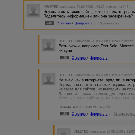
DELETED
написала 20.09.2008 в 09:22
в ответ на #47
Неужели есть такие сайты, которые платят реаль
Поделитесь информацией или она засекречена?
#48
Ответить
/
Цитировать
/
Скрыть ветку
DELETED
написала 20.09.2008 в 13:49
в ответ 
Есть биржи, например Text Sale. Можете
их купят
#49
Ответить
/
Цитировать
DELETED
написала 20.09.2008 в 19:50
в ответ 
Не знаю как в интернете. вряд ли. в инте
Нормально платят в газетах, журналах, 
на заказ для сайтов, но выходить на пря
Для инета я писала только для одного са
Хотя был один сайт еще, но я так и не н
потеряла. Но там вроде нормальные цены
Показать весь комментарий
Попробуйте писать для газет или журнало
#50
Ответить
/
Цитировать
/
Скрыть ветку
DELETED
написала 20.09.2008 в 21:0