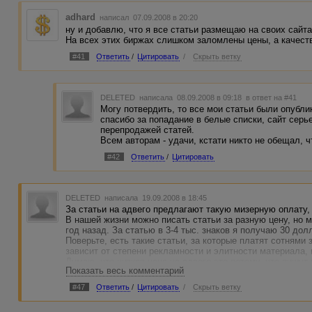
adhard
написал 07.09.2008 в 20:20
ну и добавлю, что я все статьи размещаю на своих сайта
На всех этих биржах слишком заломлены цены, а качеств
#41
Ответить
/
Цитировать
/
Скрыть ветку
DELETED
написала 08.09.2008 в 09:18
в ответ на #41
Могу потвердить, то все мои статьи были опубли
спасибо за попадание в белые списки, сайт серь
перепродажей статей.
Всем авторам - удачи, кстати никто не обещал, чт
#42
Ответить
/
Цитировать
DELETED
написала 19.09.2008 в 18:45
За статьи на адвего предлагают такую мизерную оплату, 
В нашей жизни можно писать статьи за разную цену, но 
год назад. За статью в 3-4 тыс. знаков я получаю 30 дол
Поверьте, есть такие статьи, за которые платят сотнями 
зависит от степени рекламности и элитности материала, 
Думаю, что низкая цена на адвего это потому, что пишут
Показать весь комментарий
кому хочется писать и получать копеечку.
так что, если уже взялись за это неблагодарное дело - не
#47
Ответить
/
Цитировать
/
Скрыть ветку
перепечатывает. купивший вашу статью имеет на нее пра