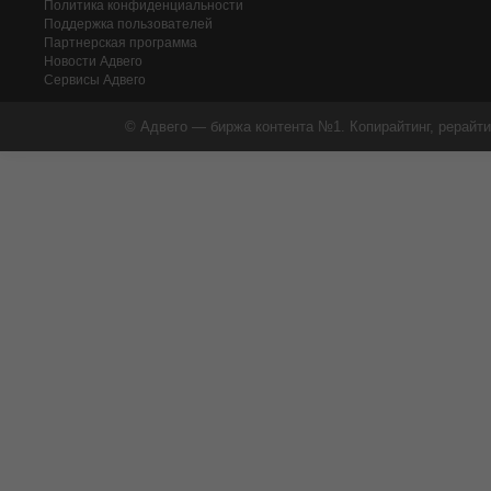
Политика конфиденциальности
Поддержка пользователей
Партнерская программа
Новости Адвего
Сервисы Адвего
© Адвего — биржа контента №1. Копирайтинг, рерайти