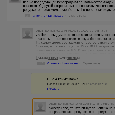
целью последующей перепродажи ее, количество людей, к
снизится. С другой стороны, нужно понимать, что на ста
ресурсе, он тоже может заработать. Не просто так ведь, о
#8
Ответить
/
Цитировать
/
Скрыть ветку
DELETED
написала 03.08.2008 в 17:00
в ответ на #8
vasilek, а вы думаете, такие заказы невозможно 
Там есть четкие признаки, и когда берешь заказ,
На самом деле, все зависит от соответствия стои
Скажем, если заказ идет от 1$ за 1000, то для м
потом ее выставят за 10$. И авторы с удовольст
Плюс, есть темы, например у меня, на которые я
Показать весь комментарий
символов, потому что знаю об этом очень много.
работу сделать, потому что для меня она будет л
#10
Ответить
/
Цитировать
/
Скрыть ветку
Еще 4 комментария
Последний:
03.08.2008 в 19:14
в ответ на #10
Показать
DELETED
написал 16.08.2008 в 12:38
в ответ на
Sweety-Lana, те, кто пишут по наитию на 
понравившемся ресурсе, а не продают св