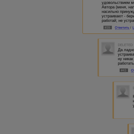
удовольствием м
Автора (меня, нап
насильно принужд
устраивают - бери
работай; не устра
#39
Ответить
/
DELETED
Да ладно
устраива
ну никак
работать
#43
О