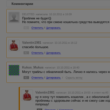
Комментарии
DELETED
написала 10.10.2011 в 16:09
Проблем не будет))
Но помните, что при смене кошелька средства выводятся 
#1
Ответить
/
Цитировать
Valentin1981
написал 10.10.2011 в 16:12
спасибо большое.
#2
Ответить
/
Цитировать
Kukus_Mukus
написал 10.10.2011 в 18:40
Могут траблы с обналичкой быть. Лично я налюсь через к
#3
Ответить
/
Цитировать
/
Скрыть ветку
Valentin1981
написал 10.10.2011 в 19:53
в ответ на #3
ну я хочу тут поменять кошелек , а с обноличко
проблемы с здоровьем сейчас и не смогу сам хо
попрошу!
#4
Ответить
/
Цитировать