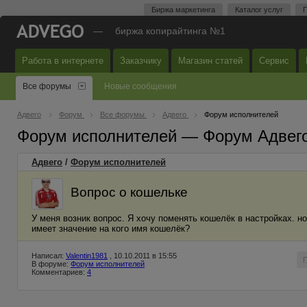
Биржа маркетинга
Каталог услуг
П
—
биржа копирайтинга №1
Работа в интернете
Заказчику
Магазин статей
Сервис
Все форумы
Новые сообщения
Адвего
Форум
Все форумы
Адвего
Форум исполнителей
Форум исполнителей — Форум Адвег
Адвего
/
Форум исполнителей
Вопрос о кошельке
У меня возник вопрос. Я хочу поменять кошелёк в настройках. н
имеет значение на кого имя кошелёк?
Написал:
Valentin1981
, 10.10.2011 в 15:55
В форуме:
Форум исполнителей
Комментариев:
4