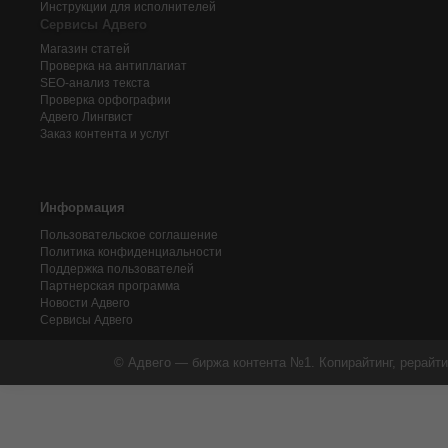
Инструкции для исполнителей
Сервисы Адвего
Магазин статей
Проверка на антиплагиат
SEO-анализ текста
Проверка орфографии
Адвего
Лингвист
Заказ контента и услуг
Информация
Пользовательское соглашение
Политика конфиденциальности
Поддержка пользователей
Партнерская программа
Новости Адвего
Сервисы Адвего
© Адвего — биржа контента №1. Копирайтинг, рерайти