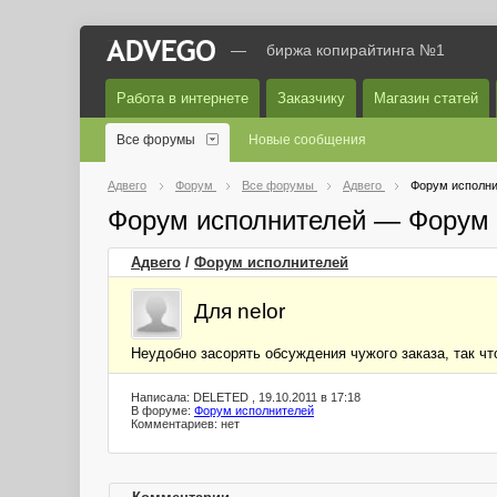
—
биржа копирайтинга №1
Работа в интернете
Заказчику
Магазин статей
Все форумы
Новые сообщения
Адвего
Форум
Все форумы
Адвего
Форум исполни
Форум исполнителей — Форум 
Адвего
/
Форум исполнителей
Для nelor
Неудобно засорять обсуждения чужого заказа, так что
Написала: DELETED , 19.10.2011 в 17:18
В форуме:
Форум исполнителей
Комментариев: нет