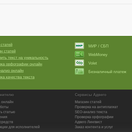
 статей
МИР / СБП
н статей
WebMoney
ить текст на уникальность
Volet
рка орфографии онлайн
нализ онлайн
Безналичный платеж
ка качества текста
нителю
Сервисы Адвего
 онлайн
Магазин статей
аботы
Проверка на антиплагиат
ь статью
SEO-анализ текста
ения
Проверка орфографии
средств
Адвего
Лингвист
кции для исполнителей
Заказ контента и услуг