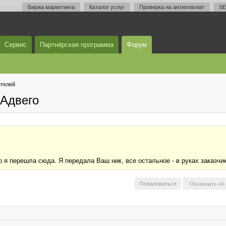
Биржа маркетинга
Каталог услуг
Проверка на антиплагиат
SE
Сервис
Партнёрская программа
Форум
телей
Адвего
 я перешла сюда. Я передала Ваш ник, все остальное - в руках заказчик
Пожаловаться