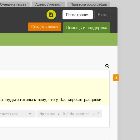
O-анализ текста
Адвего Лингвист
Проверка орфографии
Регистрация
Вход
A
Создать заказ
Помощь и поддержка
а. Будьте готовы к тому, что у Вас спросят расценки.
Нравится
0
/
Не нравится
0