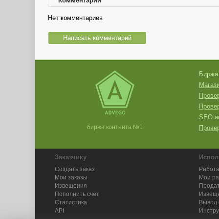
Комментарии
Нет комментариев
Написать комментарий
Биржа
Магази
Провер
Прове
SEO а
биржа контента №1
Провер
Заказчику
Испол
Создать заказ
Работа
Мои заказы
Мои р
Извещения
Продат
Пополнить счёт
Извещ
Статистика
Вывод 
API
Инстру