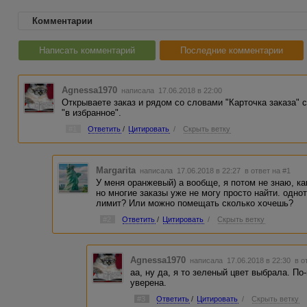
Комментарии
Написать комментарий
Последние комментарии
Agnessa1970
написала 17.06.2018 в 22:00
Открываете заказ и рядом со словами "Карточка заказа" 
"в избранное".
#1
Ответить
/
Цитировать
/
Скрыть ветку
Margarita
написала 17.06.2018 в 22:27
в ответ на #1
У меня оранжевый) а вообще, я потом не знаю, ка
но многие заказы уже не могу просто найти. однот
лимит? Или можно помещать сколько хочешь?
#2
Ответить
/
Цитировать
/
Скрыть ветку
Agnessa1970
написала 17.06.2018 в 22:30
в о
аа, ну да, я то зеленый цвет выбрала. По
уверена.
#3
Ответить
/
Цитировать
/
Скрыть ветку