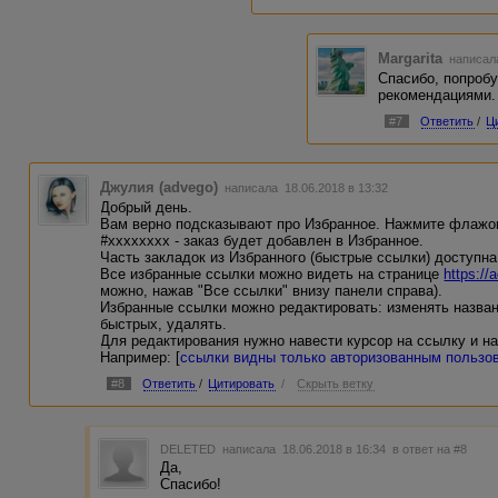
Margarita
написала
Спасибо, попроб
рекомендациями.
#7
Ответить
/
Ц
Джулия (advego)
написала 18.06.2018 в 13:32
Добрый день.
Вам верно подсказывают про Избранное. Нажмите флажок
#хххххххх - заказ будет добавлен в Избранное.
Часть закладок из Избранного (быстрые ссылки) доступна
Все избранные ссылки можно видеть на странице
https:/
можно, нажав "Все ссылки" внизу панели справа).
Избранные ссылки можно редактировать: изменять назван
быстрых, удалять.
Для редактирования нужно навести курсор на ссылку и н
Например: [
ссылки видны только авторизованным пользо
#8
Ответить
/
Цитировать
/
Скрыть ветку
DELETED
написала 18.06.2018 в 16:34
в ответ на #8
Да,
Спасибо!