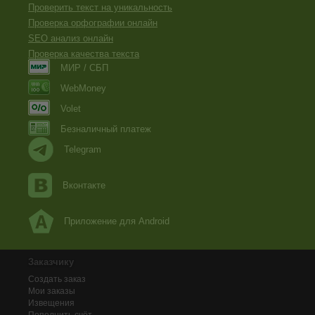
Проверить текст на уникальность
Проверка орфографии онлайн
SEO анализ онлайн
Проверка качества текста
МИР / СБП
WebMoney
Volet
Безналичный платеж
Telegram
Вконтакте
Приложение для Android
Заказчику
Создать заказ
Мои заказы
Извещения