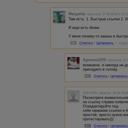
Margarita
написала 17.06.2018 в 22:
Там есть: 1. Быстрые ссылки 2. 
И еще есть блоки.
У меня почему-то заказы в быстр
#4
Ответить
/
Цитировать
/
Скрыт
Agnessa1970
написала 17.
возможно. я никогда не д
приходило в голову.
#5
Ответить
/
Цитировать
DELETED
написал 18.06.2018
Посмотрите внимательней
на ссылку справа появля
Отредактируйте под
себя название ссылки и б
простой, просто нужно вн
протестировать)))
#6
Ответить
/
Цитировать