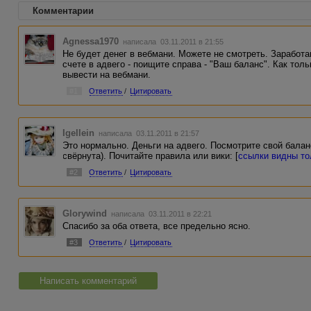
Комментарии
Agnessa1970
написала 03.11.2011 в 21:55
Не будет денег в вебмани. Можете не смотреть. Заработ
счете в адвего - поищите справа - "Ваш баланс". Как тол
вывести на вебмани.
#1
Ответить
/
Цитировать
Igellein
написала 03.11.2011 в 21:57
Это нормально. Деньги на адвего. Посмотрите свой балан
свёрнута). Почитайте правила или вики: [
ссылки видны то
#2
Ответить
/
Цитировать
Glorywind
написала 03.11.2011 в 22:21
Спасибо за оба ответа, все предельно ясно.
#3
Ответить
/
Цитировать
Написать комментарий