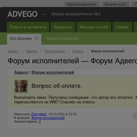
Биржа маркетинга
Каталог услуг
П
—
биржа копирайтинга №1
Работа в интернете
Заказчику
Магазин статей
Сервис
Все форумы
Новые сообщения
Адвего
Форум
Все форумы
Адвего
Форум исполнителей
Форум исполнителей — Форум Адвег
Адвего
/
Форум исполнителей
Вопрос об оплате.
Выполнила заказ. Получила сообщение, что автор его оплатил. 
перечисляются на WM? Спасибо за ответы
Написала:
Glorywind
, 03.11.2011 в 21:52
В форуме:
Форум исполнителей
Комментариев:
3