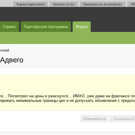
Биржа маркетинга
Каталог услуг
Проверка на антиплагиат
SE
Сервис
Партнёрская программа
Форум
телей
Адвего
е... Посмотрел на цены и ужаснулся... ИМХО, уже даже на фрилансе пл
лировать минимальные границы цен и не допускать объявления с предло
Пожаловаться