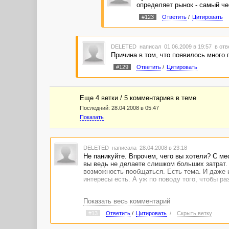
определяет рынок - самый че
#123
Ответить
/
Цитировать
DELETED
написал 01.06.2009 в 19:57
в отв
Причина в том, что появилось много
#129
Ответить
/
Цитировать
Еще 4 ветки / 5 комментариев в темe
Последний:
28.04.2008 в 05:47
Показать
DELETED
написала 28.04.2008 в 23:18
Не паникуйте. Впрочем, чего вы хотели? С ме
вы ведь не делаете слишком больших затрат. Е
возможность пообщаться. Есть тема. И даже и
интересы есть. А уж по поводу того, чтобы раз
Показать весь комментарий
#13
Ответить
/
Цитировать
/
Скрыть ветку