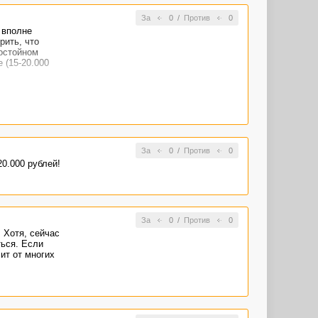
За
0
/
Против
0
 вполне
рить, что
достойном
 (15-20.000
За
0
/
Против
0
0.000 рублей!
За
0
/
Против
0
 Хотя, сейчас
ться. Если
ит от многих