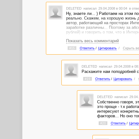
DELETED
написал 29.04.2008 в 00:04
в отве
Ну, знаете ли... ) Работаем на этом 
реально. Скажем, на хорошую жизнь до
автор, работающий на просторах Инте
заработке различны... Поэтому за аб
рублей) и говорить о том, что в Инте
Показать весь комментарий
#15
Ответить
/
Цитировать
/
Скрыть ве
DELETED
написал 29.04.2008 в 0
Раскажите нам поподробней с
#19
Ответить
/
Цитировать
/
DELETED
написал 29.04.
Собственно говоря, э
это проще - т.к рабо
интересуют конкретные
факторов... Но оно то
#20
Ответить
/
Цитир