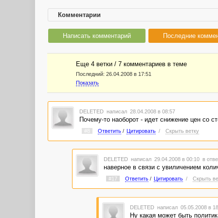
Комментарии
Написать комментарий
Последние комме
Еще 4 ветки / 7 комментариев в темe
Последний:
26.04.2008 в 17:51
Показать
DELETED
написал 28.04.2008 в 08:57
Почему-то наоборот - идет снижение цен со с
#8
Ответить
/
Цитировать
/
Скрыть ветку
DELETED
написал 29.04.2008 в 00:10
в отве
наверное в связи с увиличением колич
#17
Ответить
/
Цитировать
/
Скрыть ве
DELETED
написал 05.05.2008 в 1
Ну какая может быть полити