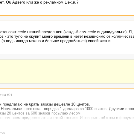
ет. Об Адвего или же о рекламном Liex.ru?
становят себе нижний предел цен (каждый сам себе индивидуально). Я,
в - это тупо не окупит моего времени в нете! независимо от колличеств
с (а ведь иногда можно и больше продолбаться) своей жизни.
т на #21
м предлагаю не брать заказы дешевле 10 центов.
 Нормальная практика - порядка 1 доллара за 1000 знаков. Другими слов
казы 20 центов за 600 знаков посылаю лесом.
до нам всем придерживаться такой тактики. И говорить об этом в форуме
тку