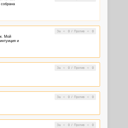
 собрана
За
0
/
Против
0
к. Мой
 интуиция и
За
0
/
Против
0
За
0
/
Против
0
За
0
/
Против
0