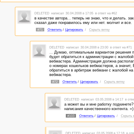
DELETED
написал 30.04.2008 в 17:05
в ответ на #62
в качестве автора... теперь не знаю, что и делать. за
сказал даже понравилось ему или нет. молчит и все.
#71
Ответить
/
Цитировать
/
Скрыть ветку
DELETED
написал 30.04.2008 в 23:00
в ответ на #71
... Думаю, оптимальным вариантом решения 
будет обратиться к администрации с жалобой
вебмастера. Администрация должна распола
о номерах кошельков вебмастеров, а значит,
обратиться в арбитраж вебмани с жалобой на
вебмастера.
#72
Ответить
/
Цитировать
/
Скрыть ветку
DELETED
написал 03.05.2008 в 14:17
в отв
а может вы и мне работку подкинете?
написания качественного контента. =)
#103
Ответить
/
Цитировать
/
Скрыть 
DELETED
написал 03.05.2008 в 17:18
в отв