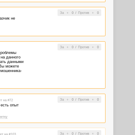
За
0
/
Против
0
казчик не
За
0
/
Против
0
проблемы
 на данного
гать данными
 Вы можете
 мошенника-
За
0
/
Против
0
ет на #72
 есть опыт
ветку
За
0
/
Против
0
ет на #103