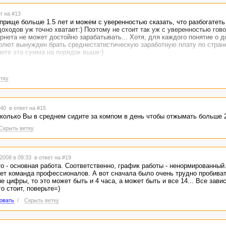
т на #13
поприще больше 1.5 лет и можем с уверенностью сказать, что разбогатеть
ходов уж точно хватает:) Поэтому не стоит так уж с уверенностью гово
рнета не может достойно зарабатывать... Хотя, для каждого понятие о 
солют вынужден брать среднестатистическую заработную плату по стране
рнете эта сумма на порядок выше:)
тку
8:40
в ответ на #15
колько Вы в среднем сидите за компом в день чтобы отжымать больше 2
Скрыть ветку
2008 в 09:33
в ответ на #19
то - основная работа. Соответственно, график работы - ненормированный.
тает команда профессионалов. А вот сначала было очень трудно пробива
 цифры, то это может быть и 4 часа, а может быть и все 14... Все завис
го стоит, поверьте=)
овать
/
Скрыть ветку