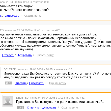
ала 29.04.2008 в 11:43
в ответ на #20
 занимается команда?
ак было?с чего начиналось все?
ть
/
Цитировать
/
Скрыть ветку
TED
написал 29.04.2008 в 12:45
в ответ на #22
да занимается написанием качественного контента для сайтов.
ла было сложно - поиск заказчиков, нормальных исполнителей... )
о начинать... И работодатели пытались "кинуть" (не удалось:)), и испол
обстояли хуже..., на самом деле, автору сложнее "кинуть", чем заказчику
оксально не звучало).
Ответить
/
Цитировать
/
Скрыть ветку
DELETED
написал 29.04.2008 в 20:45
в ответ на #25
Интересно, а как Вы боролись с теми, кто Вас хотел кинуть? А то мен
кинули недавно, как раз по поводу контента для сайтов.:(
#51
Ответить
/
Цитировать
/
Скрыть ветку
DELETED
написал 30.04.2008 в 14:18
в ответ на #51
Простите, а Вы выступали в роли автора или заказчика?..
#62
Ответить
/
Цитировать
/
Скрыть ветку