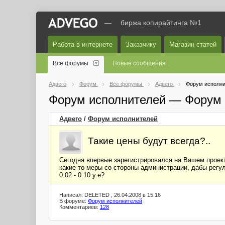
—
биржа копирайтинга №1
Работа в интернете
Заказчику
Магазин статей
Все форумы
Новые сообщения
Адвего
Форум
Все форумы
Адвего
Форум исполни
Форум исполнителей — Форум 
Адвего
/
Форум исполнителей
Такие цены будут всегда?..
Сегодня впервые зарегистрировался на Вашем проект
какие-то меры со стороны администрации, дабы регу
0.02 - 0.10 у.е?
Написал: DELETED , 26.04.2008 в 15:16
В форуме:
Форум исполнителей
Комментариев:
128