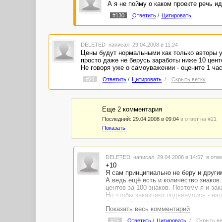
А я не пойму о каком проекте речь ид
#130
Ответить
/
Цитировать
DELETED
написал 29.04.2008 в 11:24
Цены будут нормальными как только авторы у
просто даже не берусь заработы ниже 10 центо
Не говоря уже о самоуважении - оцените 1 ча
#21
Ответить
/
Цитировать
/
Скрыть ветку
Еще 2 комментария
Последний:
29.04.2008 в 09:04
в ответ на #21
Показать
DELETED
написал 29.04.2008 в 14:57
в отве
+10
Я сам принципиально не беру и други
А ведь ещё есть и количество знаков.
центов за 100 знаков. Поэтому я и за
Но чтобы заказчики подвинулись - на
более определённо.
Показать весь комментарий
#26
Ответить
/
Цитировать
/
Скрыть ве