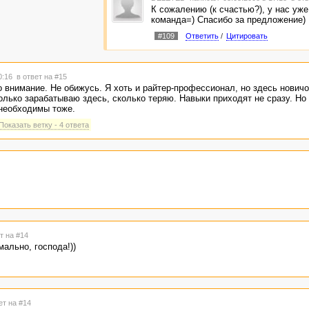
К сожалению (к счастью?), у нас уже
команда=) Спасибо за предложение)
#109
Ответить
/
Цитировать
20:16
в ответ на #15
 внимание. Не обижусь. Я хоть и райтер-профессионал, но здесь новичо
столько зарабатываю здесь, сколько теряю. Навыки приходят не сразу. Но
 необходимы тоже.
Показать ветку - 4 ответа
т на #14
мально, господа!))
ет на #14