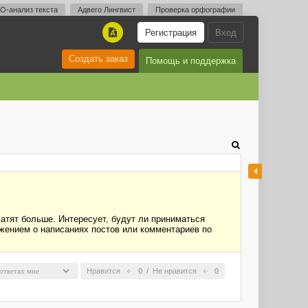
O-анализ текста
Адвего Лингвист
Проверка орфографии
Регистрация
Вход
A
Создать заказ
Помощь и поддержка
атят больше. Интересует, будут ли приниматься
жением о написаниях постов или комментариев по
Нравится
0
/
Не нравится
0