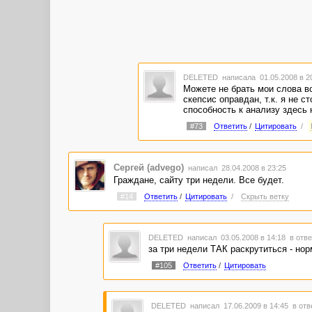
DELETED
написала 01.05.2008 в 
Можете не брать мои слова во
скепсис оправдан, т.к. я не 
способность к анализу здесь
#73
Ответить
/
Цитировать
/
Сергей (advego)
написал 28.04.2008 в 23:25
Граждане, сайту три недели. Все будет.
#14
Ответить
/
Цитировать
/
Скрыть ветку
DELETED
написал 03.05.2008 в 14:18
в отве
за три недели ТАК раскрутиться - нор
#105
Ответить
/
Цитировать
DELETED
написал 17.06.2009 в 14:45
в отв