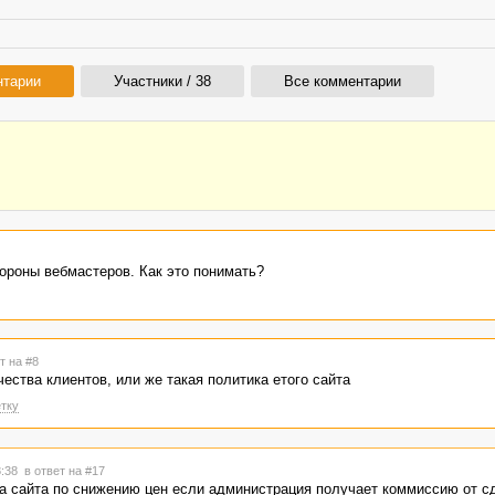
нтарии
Участники / 38
Все комментарии
тороны вебмастеров. Как это понимать?
т на #8
ества клиентов, или же такая политика етого сайта
тку
8:38
в ответ на #17
ка сайта по снижению цен если администрация получает коммиссию от с