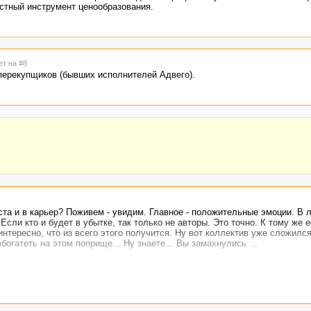
стный инструмент ценообразования.
ет на #8
 перекупщиков (бывших исполнителей Адвего).
ста и в карьер? Поживем - увидим. Главное - положительные эмоции. В 
сли кто и будет в убытке, так только не авторы. Это точно. К тому же 
нтересно, что из всего этого получится. Ну вот коллектив уже сложилс
богатеть на этом поприще... Ну знаете... Вы замахнулись ...