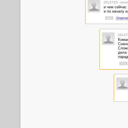
DELETED
напис
и чем сейчас
и по началу к
#22
Ответи
DELE
Коман
Снача
Сложн
дела 
парад
#25