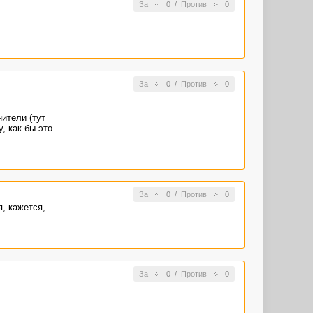
За
0
/
Против
0
За
0
/
Против
0
нители (тут
, как бы это
За
0
/
Против
0
я, кажется,
За
0
/
Против
0