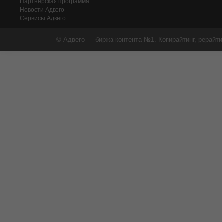
Партнерская программа
Новости Адвего
Сервисы Адвего
© Адвего — биржа контента №1. Копирайтинг, рерайти