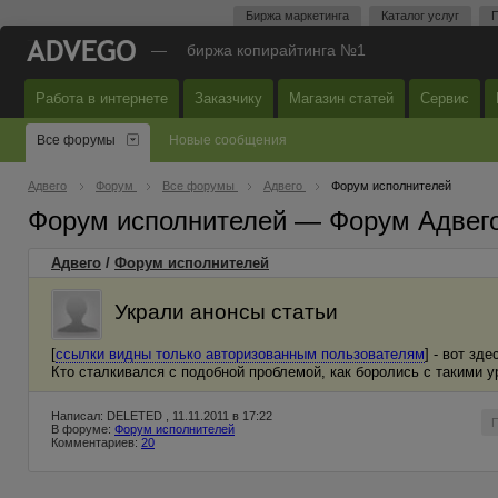
Биржа маркетинга
Каталог услуг
П
—
биржа копирайтинга №1
Работа в интернете
Заказчику
Магазин статей
Сервис
Все форумы
Новые сообщения
Адвего
Форум
Все форумы
Адвего
Форум исполнителей
Форум исполнителей — Форум Адвег
Адвего
/
Форум исполнителей
Украли анонсы статьи
[
ссылки видны только авторизованным пользователям
] - вот зд
Кто сталкивался с подобной проблемой, как боролись с такими 
Написал: DELETED , 11.11.2011 в 17:22
В форуме:
Форум исполнителей
Комментариев:
20