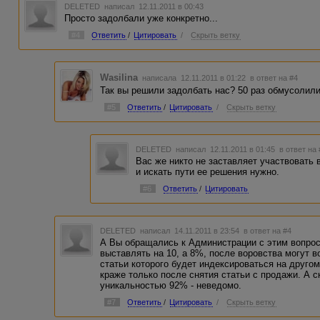
DELETED
написал 12.11.2011 в 00:43
Просто задолбали уже конкретно...
#4
Ответить
/
Цитировать
/
Скрыть ветку
Wasilina
написала 12.11.2011 в 01:22
в ответ на #4
Так вы решили задолбать нас? 50 раз обмусолили
#5
Ответить
/
Цитировать
/
Скрыть ветку
DELETED
написал 12.11.2011 в 01:45
в ответ на
Вас же никто не заставляет участвовать 
и искать пути ее решения нужно.
#6
Ответить
/
Цитировать
DELETED
написал 14.11.2011 в 23:54
в ответ на #4
А Вы обращались к Администрации с этим вопрос
выставлять на 10, а 8%, после воровства могут в
статьи которого будет индексироваться на другом
краже только после снятия статьи с продажи. А с
уникальностью 92% - неведомо.
#7
Ответить
/
Цитировать
/
Скрыть ветку