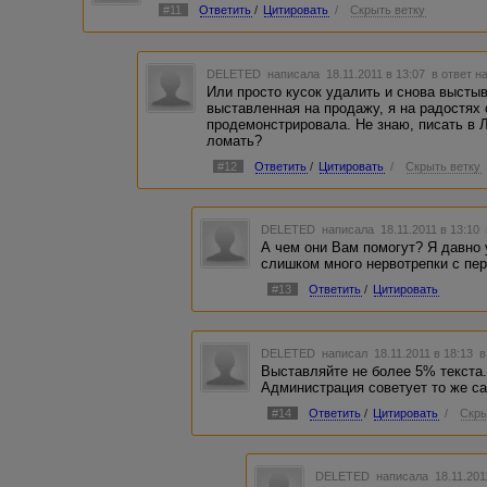
#11
Ответить
/
Цитировать
/
Скрыть ветку
DELETED
написала 18.11.2011 в 13:07
в ответ н
Или просто кусок удалить и снова выстыв
выставленная на продажу, я на радостях
продемонстрировала. Не знаю, писать в 
ломать?
#12
Ответить
/
Цитировать
/
Скрыть ветку
DELETED
написала 18.11.2011 в 13:10
А чем они Вам помогут? Я давно 
слишком много нервотрепки с пер
#13
Ответить
/
Цитировать
DELETED
написал 18.11.2011 в 18:13
в
Выставляйте не более 5% текста.
Администрация советует то же с
#14
Ответить
/
Цитировать
/
Скры
DELETED
написала 18.11.201