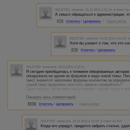
DELETED
написал 15.11.2011 в 01:13
в ответ на
А смысл обращаться к администрации, чт
#8
Ответить
/
Цитировать
/
Скрыть ветку
DELETED
написал 15.11.2011 в 01:25
в
Хотя бы узнают о том, что это с
#9
Ответить
/
Цитировать
DELETED
написала 18.11.2011 в 12:51
Я сегодня приобщилась к племени обворованных авторов 
обнаружила на одном из форумов в виде новой темы. Пич
текст значится: наполняю форумы контентом за определе
самой тему придумать или хоть превью отрерайтить?
Одно радует - если мои статьи воруют, значит, пишу я не
Показать весь комментарий
Вот идея - выставлять в виде анонса небольшой кусочек 
особого ущерба для текста. Попробую.
#10
Ответить
/
Цитировать
/
Скрыть ветку
Не знаю, что тут может сделать администрация. Кусок ст
видеть.
DELETED
написала 18.11.2011 в 12:54
в ответ на #10
Когда его украдут, придется забрать статью, удал