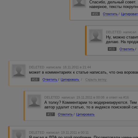
Спасибо, дельный совет. 
наверное, тексты покрупн
#15
Ответить
/
Цитироват
DELETED
написал 
Ну, можно стави
делаю. На прода
#19
Ответить
/
DELETED
написала 18.11.2011 в 21:44
может в комментариях к статье написать, что она ворова
#16
Ответить
/
Цитировать
/
Скрыть ветку
DELETED
написал 19.11.2011 в 00:08
в ответ на #16
А толку? Комментарии то модернизируются. Тем 
автор удалит статью, то в индексе поисковой си
#17
Ответить
/
Цитировать
DELETED
написал 19.11.2011 в 00:11
Я писал в ЛПА по этой проблеме. Посоветовали уменьша