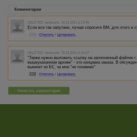
Комментарии
DELETED
написала 16.11.2011 в 13:40
Если все так запутано, лучше спросите ВМ, для этого и 
#1
Ответить
/
Цитировать
DELETED
написала 16.11.2011 в 14:07
"Также нужно выложить ссылку на заполненный файлик r....
вышеуказанном архиве" - это концовка заказа. В обсужде
выкинет из БС, за мои "не понимаю".
#2
Ответить
/
Цитировать
Написать комментарий