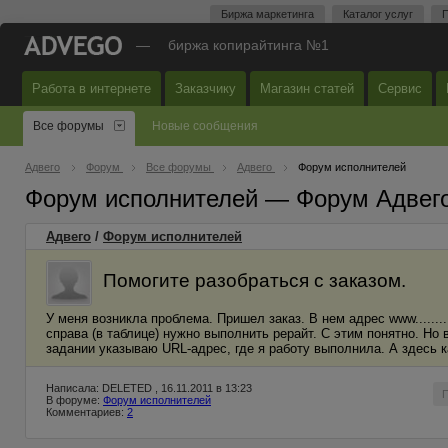
Биржа маркетинга
Каталог услуг
П
—
биржа копирайтинга №1
Работа в интернете
Заказчику
Магазин статей
Сервис
Все форумы
Новые сообщения
Адвего
Форум
Все форумы
Адвего
Форум исполнителей
Форум исполнителей — Форум Адвег
Адвего
/
Форум исполнителей
Помогите разобраться с заказом.
У меня возникла проблема. Пришел заказ. В нем адрес www........ 
справа (в таблице) нужно выполнить рерайт. С этим понятно. Но
задании указываю URL-адрес, где я работу выполнила. А здесь 
Написала: DELETED , 16.11.2011 в 13:23
В форуме:
Форум исполнителей
Комментариев:
2