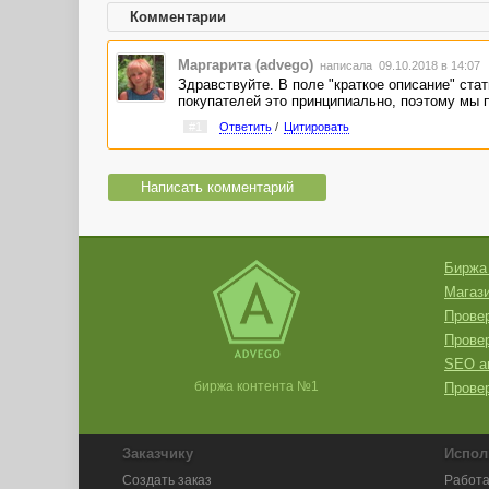
Комментарии
Маргарита (advego)
написала 09.10.2018 в 14:07
Здравствуйте. В поле "краткое описание" стат
покупателей это принципиально, поэтому мы пр
#1
Ответить
/
Цитировать
Написать комментарий
Биржа
Магази
Провер
Прове
SEO а
биржа контента №1
Провер
Заказчику
Испол
Создать заказ
Работа