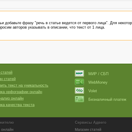
ьи добавьте фразу "речь в статье ведется от первого лица". Для некото
осим авторов указывать в описании, что текст от 1 лица.
 статей
МИР / СБП
н статей
WebMoney
ить текст на уникальность
Volet
рка орфографии онлайн
нализ онлайн
Безналичный платеж
ка качества текста
нителю
Сервисы Адвего
 онлайн
Магазин статей