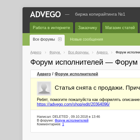
—
биржа копирайтинга №1
Работа в интернете
Заказчику
Магазин статей
Все форумы
Новые сообщения
Адвего
Форум
Все форумы
Адвего
Форум исполни
Форум исполнителей — Форум 
Адвего
/
Форум исполнителей
Статья снята с продажи. Причи
Ребят, помогите пожалуйста как оформлять описание
https://advego.com/shop/edit/20364096/
Написал: DELETED , 09.10.2018 в 13:46
В форуме:
Форум исполнителей
Комментариев:
1