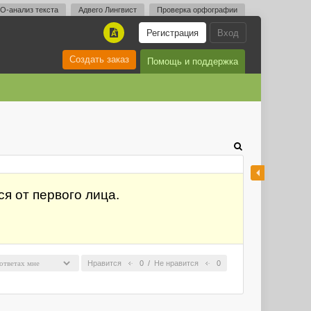
O-анализ текста
Адвего Лингвист
Проверка орфографии
Регистрация
Вход
A
Создать заказ
Помощь и поддержка
ся от первого лица.
Нравится
0
/
Не нравится
0