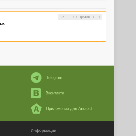
За
1
/
Против
0
рых
Telegram
Вконтакте
Приложение для Android
Информация