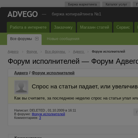
Биржа маркетинга
Каталог услуг
П
—
биржа копирайтинга №1
Работа в интернете
Заказчику
Магазин статей
Сервис
Все форумы
Новые сообщения
Адвего
Форум
Все форумы
Адвего
Форум исполнителей
Форум исполнителей — Форум Адвег
Адвего
/
Форум исполнителей
Спрос на статьи падает, или увеличи
Как вы считаете, за последнюю неделю спрос на статьи упал ил
Написал: DELETED , 01.10.2009 в 16:11
В форуме:
Форум исполнителей
Комментариев:
3