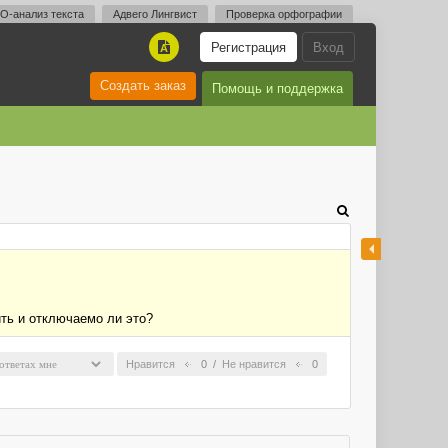
O-анализ текста
Адвего Лингвист
Проверка орфографии
Регистрация
Вход
A
Создать заказ
Помощь и поддержка
ить и отключаемо ли это?
Нравится
0
/
Не нравится
0