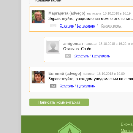
Комментарии
Маргарита (advego)
написала 16.10.2018 в 16:19
Здравствуйте, уведомления можно отключить
#1
Ответить
/
Цитировать
/
Скрыть ветку
amigoman
написал 16.10.2018 в 16:22
в о
Отлично. Сп-бо.
#2
Ответить
/
Цитировать
Евгений (advego)
написал 16.10.2018 в 19:00
Здравствуйте, в каждом уведомлении на e-mai
#3
Ответить
/
Цитировать
Написать комментарий
Биржа
Магази