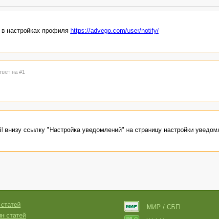
 в настройках профиля
https://advego.com/user/notify/
твет на #1
l внизу ссылку "Настройка уведомлений" на страницу настройки уведом
 статей
МИР / СБП
н статей