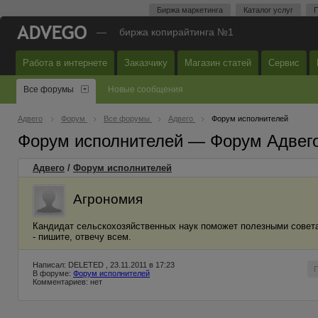
Биржа маркетинга
Каталог услуг
П
—
биржа копирайтинга №1
Работа в интернете
Заказчику
Магазин статей
Сервис
Все форумы
Новые сообщения
Адвего
Форум
Все форумы
Адвего
Форум исполнителей
Форум исполнителей — Форум Адвег
Адвего
/
Форум исполнителей
Агрономия
Кандидат сельскохозяйственных наук поможет полезными совета
- пишите, отвечу всем.
Написал: DELETED , 23.11.2011 в 17:23
В форуме:
Форум исполнителей
Комментариев: нет