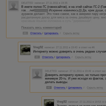
DELETED
написал 27.11.2011 в 19:35
В инете полно ГС (говносайтов), и на этий сайтах ГС-2 (Г
гов....леб)))))))))))))) Искренне извиняюсь))) Да, крик душ
дураков делают. Это тоже самое, как в америке пару нег
расделачную доску для мяса за очень дешёвую цену, мно
красивым языком изложена а суть "деревянная".
Показать весь комментарий
#6
Ответить
/
Цитировать
/
Скрыть ветку
Vreg92
написал 27.11.2011 в 19:43
в ответ на #6
Интернету можно доверять в очень редких случая
#8
Ответить
/
Цитировать
/
Скрыть ветку
DELETED
написал 27.11.2011 в 19:49
в ответ на
Доверять интернету нужно, но только проч
минимум 20-ть. И уже исходя из фактов,
делать выводы.
#9
Ответить
/
Цитировать
/
Скрыть ветку
Vreg92
написал 27.11.2011 в 19:53
в 
Знаете, если я не знаю как делат