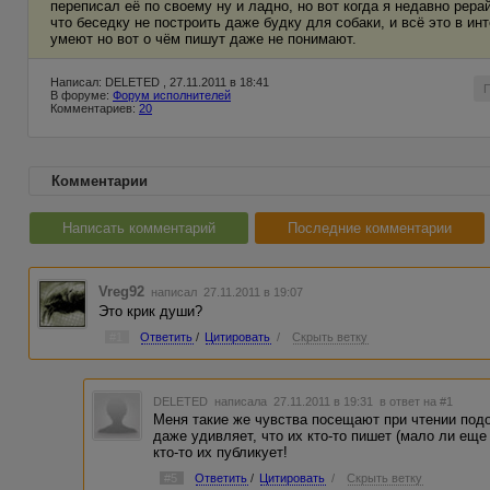
переписал её по своему ну и ладно, но вот когда я недавно рера
что беседку не построить даже будку для собаки, и всё это в и
умеют но вот о чём пишут даже не понимают.
Написал: DELETED , 27.11.2011 в 18:41
В форуме:
Форум исполнителей
Комментариев:
20
Комментарии
Написать комментарий
Последние комментарии
Vreg92
написал 27.11.2011 в 19:07
Это крик души?
#1
Ответить
/
Цитировать
/
Скрыть ветку
DELETED
написала 27.11.2011 в 19:31
в ответ на #1
Меня такие же чувства посещают при чтении подо
даже удивляет, что их кто-то пишет (мало ли еще 
кто-то их публикует!
#5
Ответить
/
Цитировать
/
Скрыть ветку