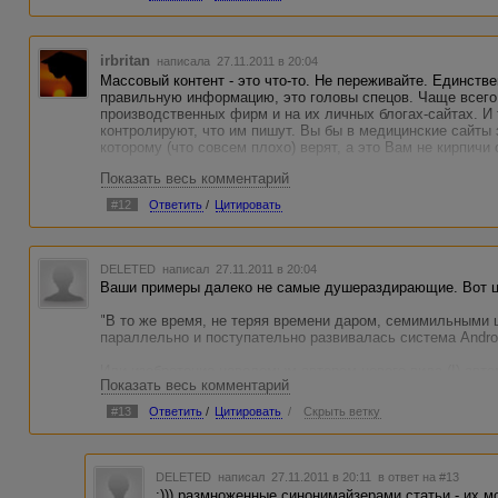
irbritan
написала 27.11.2011 в 20:04
Массовый контент - это что-то. Не переживайте. Единств
правильную информацию, это головы спецов. Чаще всего 
производственных фирм и на их личных блогах-сайтах. И 
контролируют, что им пишут. Вы бы в медицинские сайты 
которому (что совсем плохо) верят, а это Вам не кирпичи
Показать весь комментарий
#12
Ответить
/
Цитировать
DELETED
написал 27.11.2011 в 20:04
Ваши примеры далеко не самые душераздирающие. Вот цит
"В то же время, не теряя времени даром, семимильными ш
параллельно и поступательно развивалась система Andro
Или изобретение неведомым автором нового вида (!) авто
Показать весь комментарий
чего есть увлекательного в сети. "..И сколько нам открыт
(с) :)
#13
Ответить
/
Цитировать
/
Скрыть ветку
DELETED
написал 27.11.2011 в 20:11
в ответ на #13
:))) размноженные синонимайзерами статьи - их м