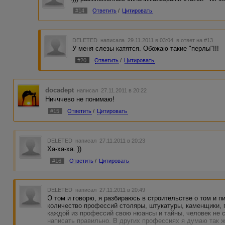
#14
Ответить
/
Цитировать
DELETED
написала 29.11.2011 в 03:04
в ответ на #13
У меня слезы катятся. Обожаю такие "перлы"!!!
#20
Ответить
/
Цитировать
docadept
написал 27.11.2011 в 20:22
Ничччево не понимаю!
#15
Ответить
/
Цитировать
DELETED
написал 27.11.2011 в 20:23
Ха-ха-ха. ))
#16
Ответить
/
Цитировать
DELETED
написал 27.11.2011 в 20:49
О том и говорю, я разбираюсь в строительстве о том и п
количество профессий столяры, штукатуры, каменщики, 
каждой из профессий свою нюансы и тайны, человек не 
написать правильно. В других профессиях я думаю так же