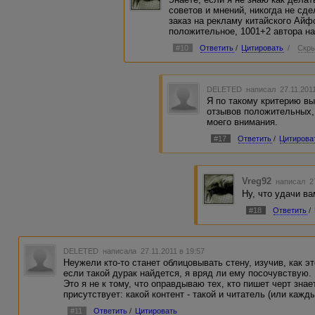
советов и мнений, никогда не сд
заказ на рекламу китайского Айф
положительное, 1001+2 автора на
#10
Ответить
/
Цитировать
/
Скры
DELETED
написал 27.11.201
Я по такому критерию вы
отзывов положительных, 
моего внимания.
#17
Ответить
/
Цитирова
Vreg92
написал 27
Ну, что удачи ва
#18
Ответить
/
DELETED
написала 27.11.2011 в 19:57
Неужели кто-то станет облицовывать стену, изучив, как эт
если такой дурак найдется, я вряд ли ему посочувствую.
Это я не к тому, что оправдываю тех, кто пишет черт знае
присутствует: какой контент - такой и читатель (или кажды
#11
Ответить
/
Цитировать