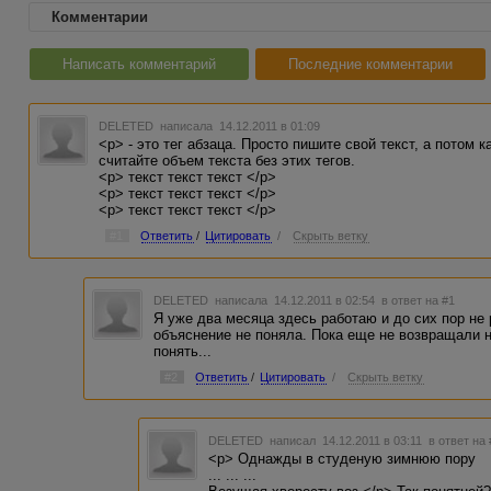
Комментарии
Написать комментарий
Последние комментарии
DELETED
написала 14.12.2011 в 01:09
<p> - это тег абзаца. Просто пишите свой текст, а потом 
считайте объем текста без этих тегов.
<p> текст текст текст </p>
<p> текст текст текст </p>
<p> текст текст текст </p>
#1
Ответить
/
Цитировать
/
Скрыть ветку
DELETED
написала 14.12.2011 в 02:54
в ответ на #1
Я уже два месяца здесь работаю и до сих пор не 
объяснение не поняла. Пока еще не возвращали н
понять...
#2
Ответить
/
Цитировать
/
Скрыть ветку
DELETED
написал 14.12.2011 в 03:11
в ответ на
<p> Однажды в студеную зимнюю пору
... ... ...