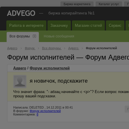
Биржа маркетинга
Каталог услуг
П
—
биржа копирайтинга №1
Работа в интернете
Заказчику
Магазин статей
Сервис
Все форумы
Новые сообщения
Адвего
Форум
Все форумы
Адвего
Форум исполнителей
Форум исполнителей — Форум Адвег
Адвего
/
Форум исполнителей
я новичок, подскажите
Что значит фраза: "- абзац начинайте с <p>"? Если вопрос пока
прошу вашей подсказки.
Написала: DELETED , 14.12.2011 в 00:41
В форуме:
Форум исполнителей
Комментариев:
8