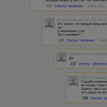
Везущая хворосту воз </p> Так понятней
#3
Ответить
/
Цитировать
/
Скрыть ветку
DELETED
написала 14.12.2011 в 03:2
Это значит, что каждый абзац н
<p>
и заканчивать </p>
Так я понимаю?
#4
Ответить
/
Цитировать
/
Скрыт
DELETED
написал 14.12.2011
Да
#5
Ответить
/
Цитировать
DELETED
написала 
Спасибо огромное
не глупая, сама 
Адвего, никто не 
ни в какую не мо
#6
Ответить
/
Ц