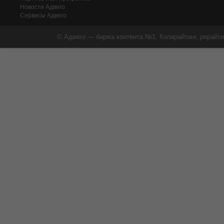
Новости Адвего
Сервисы Адвего
© Адвего — биржа контента №1. Копирайтинг, рерайти