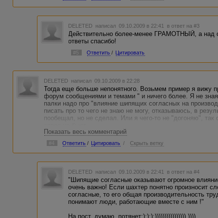
DELETED
написал 09.10.2009 в 22:41
в ответ на #3
Действительно более-менее ГРАМОТНЫЙ, а над со
ответы спасибо!
#5
Ответить
/
Цитировать
DELETED
написал 09.10.2009 в 22:28
Тогда еще больше непонятного. Возьмем пример я вижу п
форум сообщениями и темами " и ничего более. Я не зная 
палки надо про "влияние шипящих согласных на производ
писать про то чего не знаю не могу, отказываюсь, в резуль
пообещал, но не сделал. Или я чего-то не "догоняю", так
спрос не бьют
Показать весь комментарий
#4
Ответить
/
Цитировать
/
Скрыть ветку
DELETED
написал 09.10.2009 в 22:41
в ответ на #4
"Шипящие согласные оказывают огромное влияние
очень важно! Если шахтер понятно произносит с
согласные, то его общая производительность тру
понимают люди, работающие вместе с ним !"
На пост, думаю, потянет:):):):)))))))))))))))) ))))