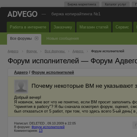
Биржа маркетинга
Каталог услуг
П
—
биржа копирайтинга №1
Работа в интернете
Заказчику
Магазин статей
Сервис
Все форумы
Новые сообщения
Адвего
Форум
Все форумы
Адвего
Форум исполнителей
Форум исполнителей — Форум Адвег
Адвего
/
Форум исполнителей
Почему некоторые ВМ не указывают 
Добрый вечер!
Я новичок, мне вот что не понятно, если ВМ просит заполнить 
"принятия в работу"? Я бы сначала осмотрел форум, оценил, смо
был отказаться от 5 работ, при том, что здесь всего 5-ый день( 
Написал: DELETED , 09.10.2009 в 22:05
В форуме:
Форум исполнителей
Комментариев:
13