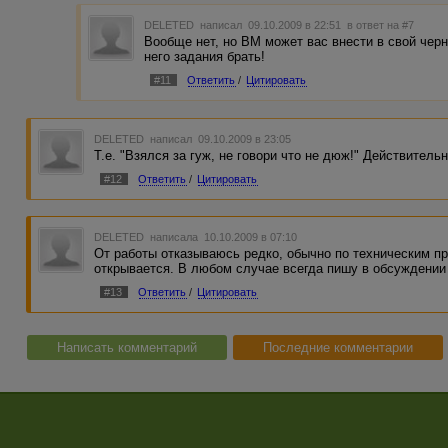
DELETED
написал 09.10.2009 в 22:51
в ответ на #7
Вообще нет, но ВМ может вас внести в свой чер
него задания брать!
#11
Ответить
/
Цитировать
DELETED
написал 09.10.2009 в 23:05
Т.е. "Взялся за гуж, не говори что не дюж!" Действительн
#12
Ответить
/
Цитировать
DELETED
написала 10.10.2009 в 07:10
От работы отказываюсь редко, обычно по техническим пр
открывается. В любом случае всегда пишу в обсуждении
#13
Ответить
/
Цитировать
Написать комментарий
Последние комментарии