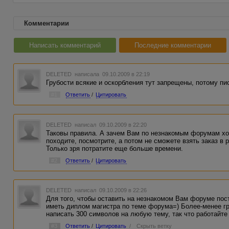
Комментарии
Написать комментарий
Последние комментарии
DELETED
написала 09.10.2009 в 22:19
Грубости всякие и оскорбления тут запрещены, потому пис
#1
Ответить
/
Цитировать
DELETED
написал 09.10.2009 в 22:20
Таковы правила. А зачем Вам по незнакомым форумам ход
походите, посмотрите, а потом не сможете взять заказ в р
Только зря потратите еще больше времени.
#2
Ответить
/
Цитировать
DELETED
написал 09.10.2009 в 22:26
Для того, чтобы оставить на незнакомом Вам форуме пос
иметь диплом магистра по теме форума=) Более-менее г
написать 300 символов на любую тему, так что работайте
#3
Ответить
/
Цитировать
/
Скрыть ветку