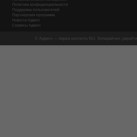
Политика конфиденциальности
Поддержка пользователей
Партнерская программа
Новости Адвего
Сервисы Адвего
© Адвего — биржа контента №1. Копирайтинг, рерайти