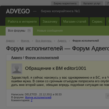
Биржа маркетинга
Каталог услуг
П
—
биржа копирайтинга №1
Работа в интернете
Заказчику
Магазин статей
Сервис
Все форумы
Новые сообщения
Адвего
Форум
Все форумы
Адвего
Форум исполнителей
Форум исполнителей — Форум Адвег
Адвего
/
Форум исполнителей
Обращение к ВМ editor1001
Здравствуй, я сейчас нахожусь у вас одновременно и в БС, и в 
ошибки мужа. В связи со срочным отъездом попросила его опубл
дать мне второй шанс, обещаю впредь подобная ситуация не пов
Написала: DELETED , 22.12.2011 в 00:33
В форуме:
Форум исполнителей
Комментариев:
2