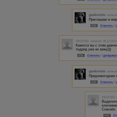
gaskonets
написал
Приглашаю в мир 
#36
Ответить
/
DELETED
написал 30.12.2011
Кажется вы с этим девчен
подряд уже их вижу)))
#38
Ответить
/
Цитироват
gaskonets
написал
Предновогодние г
#39
Ответить
/
DELETED
Выделите
ключеви
Спасибо.
#40
От