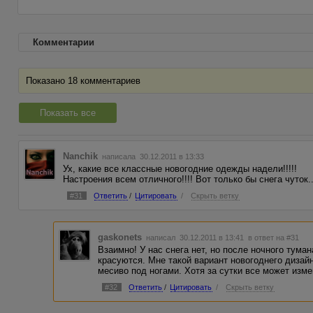
Комментарии
Показано 18 комментариев
Показать все
Nanchik
написала 30.12.2011 в 13:33
Ух, какие все классные новогодние одежды надели!!!!!
Настроения всем отличного!!!! Вот только бы снега чуток..
#31
Ответить
/
Цитировать
/
Скрыть ветку
gaskonets
написал 30.12.2011 в 13:41
в ответ на #31
Взаимно! У нас снега нет, но после ночного тума
красуются. Мне такой вариант новогоднего диза
месиво под ногами. Хотя за сутки все может изме
#32
Ответить
/
Цитировать
/
Скрыть ветку