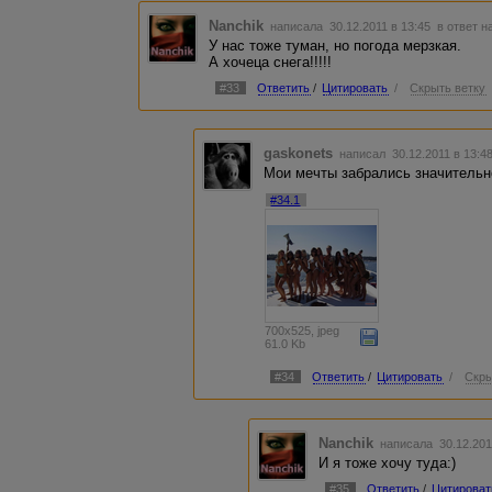
Nanchik
написала 30.12.2011 в 13:45
в ответ н
У нас тоже туман, но погода мерзкая.
А хочеца снега!!!!!
#33
Ответить
/
Цитировать
/
Скрыть ветку
gaskonets
написал 30.12.2011 в 13:
Мои мечты забрались значительн
#34.1
700x525, jpeg
61.0 Kb
#34
Ответить
/
Цитировать
/
Скры
Nanchik
написала 30.12.201
И я тоже хочу туда:)
#35
Ответить
/
Цитироват