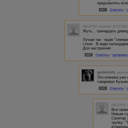
предъявлять всей
#47
Ответить
/
DELETED
написал 30.12.2011
Жуть... тринадцать девиц 
Лучше так - ящик "семерк
стене . В виде календарик
Для настроения
#45
Ответить
/
Цитироват
gaskonets
написал
Это клиника уже 
говаривал Кузьми
#48
Ответить
/
DELETED
Все прав
Новым го
Санитар 
трубку: 
вторичны