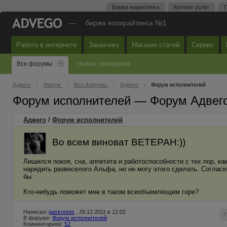
Биржа маркетинга
Каталог услуг
П
—
биржа копирайтинга №1
Работа в интернете
Заказчику
Магазин статей
Сервис
Все форумы
Новые сообщения
Адвего
Форум
Все форумы
Адвего
Форум исполнителей
Форум исполнителей — Форум Адвег
Адвего
/
Форум исполнителей
Во всем виноват ВЕТЕРАН:))
Лишился покоя, сна, аппетита и работоспособности с тех пор, к
нарядить развеселого Альфа, но не могу этого сделать. Соглас
бы.
Кто-нибудь поможет мне в таком всеобъемлющем горе?
Написал:
gaskonets
, 29.12.2011 в 12:02
В форуме:
Форум исполнителей
Комментариев:
52