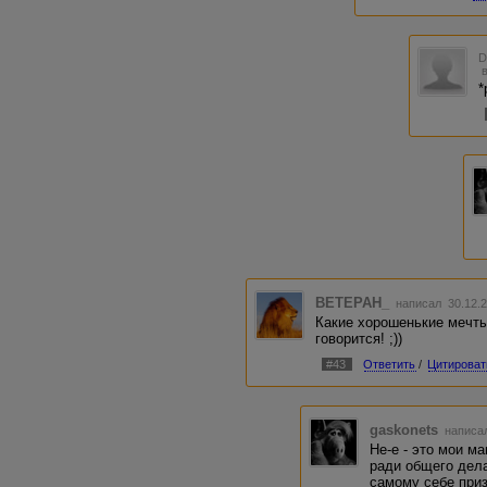
*
BETEPAH_
написал 30.12.2
Какие хорошенькие мечты 
говорится! ;))
#43
Ответить
/
Цитироват
gaskonets
написал
Не-е - это мои м
ради общего дел
самому себе приз