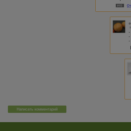
#49
От
-
-
-
Написать комментарий