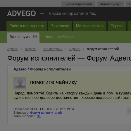
Биржа маркетинга
Каталог услуг
П
—
биржа копирайтинга №1
Работа в интернете
Заказчику
Магазин статей
Сервис
Все форумы
Новые сообщения
Адвего
Форум
Все форумы
Адвего
Форум исполнителей
Форум исполнителей — Форум Адвег
Адвего
/
Форум исполнителей
помогите чайнику
Народ, помогите! Ходить на каторгу каждый день в лом, а кушать
Единственное деловое достоинство - хорошо подвешенный язык. 
Написала: DELETED , 03.01.2012 в 19:34
В форуме:
Форум исполнителей
Комментариев:
31