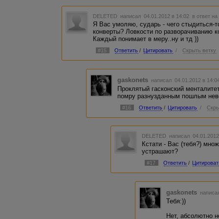
DELETED
написал 04.01.2012 в 14:02
в ответ на
Я Вас умоляю, сударь - чего стыдиться-
конверты? Ловкости по разворачиванию 
Каждый понимает в меру..ну и тд ))
#15
Ответить
/
Цитировать
/
Скрыть ветку
gaskonets
написал 04.01.2012 в 14:
Проклятый гасконский менталитет
помру разнузданным пошлым нев
#16
Ответить
/
Цитировать
/
Скры
DELETED
написал 04.01.2012
Кстати - Вас (тебя?) мно
устрашают?
#17
Ответить
/
Цитироват
gaskonets
написал
Тебя:))
Нет, абсолютно н