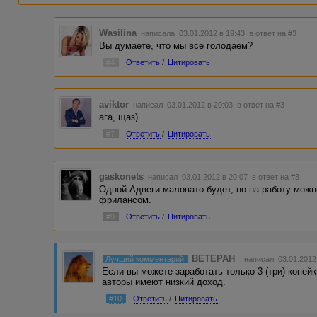
Wasilina
написала 03.01.2012 в 19:43
в ответ на #3
Вы думаете, что мы все голодаем?
#4
Ответить
/
Цитировать
aviktor
написал 03.01.2012 в 20:03
в ответ на #3
ага, щаз)
#7
Ответить
/
Цитировать
gaskonets
написал 03.01.2012 в 20:07
в ответ на #3
Одной Адвеги маловато будет, но на работу можно
фрилансом.
#9
Ответить
/
Цитировать
BETEPAH_
Лучший комментарий
написал 03.01.2012
Если вы можете заработать только 3 (три) копейки
авторы имеют низкий доход.
#10
Ответить
/
Цитировать