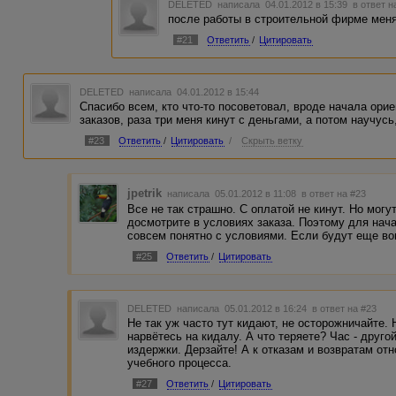
DELETED
написала 04.01.2012 в 15:39
в ответ н
после работы в строительной фирме меня
#21
Ответить
/
Цитировать
DELETED
написала 04.01.2012 в 15:44
Спасибо всем, кто что-то посоветовал, вроде начала ори
заказов, раза три меня кинут с деньгами, а потом научусь
#23
Ответить
/
Цитировать
/
Скрыть ветку
jpetrik
написала 05.01.2012 в 11:08
в ответ на #23
Все не так страшно. С оплатой не кинут. Но могут
досмотрите в условиях заказа. Поэтому для начал
совсем понятно с условиями. Если будут еще во
#25
Ответить
/
Цитировать
DELETED
написала 05.01.2012 в 16:24
в ответ на #23
Не так уж часто тут кидают, не осторожничайте. 
нарвётесь на кидалу. А что теряете? Час - друго
издержки. Дерзайте! А к отказам и возвратам от
учебного процесса.
#27
Ответить
/
Цитировать