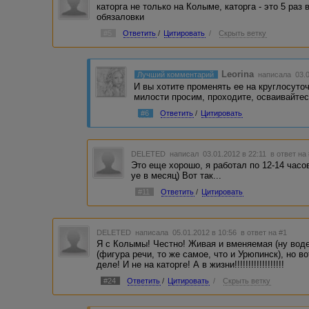
каторга не только на Колыме, каторга - это 5 раз
обязаловки
#5
Ответить
/
Цитировать
/
Скрыть ветку
Leorina
Лучший комментарий
написала 03.0
И вы хотите променять ее на круглосуто
милости просим, проходите, осваивайтесь
#6
Ответить
/
Цитировать
DELETED
написал 03.01.2012 в 22:11
в ответ на
Это еще хорошо, я работал по 12-14 часо
уе в месяц) Вот так...
#11
Ответить
/
Цитировать
DELETED
написала 05.01.2012 в 10:56
в ответ на #1
Я с Колымы! Честно! Живая и вменяемая (ну воде
(фигура речи, то же самое, что и Урюпинск), но 
деле! И не на каторге! А в жизни!!!!!!!!!!!!!!!!!!
#24
Ответить
/
Цитировать
/
Скрыть ветку