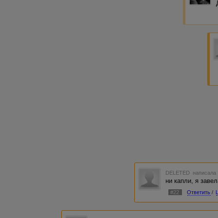
DELETED
написала 
ни капли, я заве
#22
Ответить
/