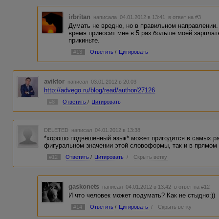
irbritan
написала 04.01.2012 в 13:41
в ответ на #3
Думать не вредно, но в правильном направлении.
время приносит мне в 5 раз больше моей зарплаты
прикиньте.
#13
Ответить
/
Цитировать
aviktor
написал 03.01.2012 в 20:03
http://advego.ru/blog/read/author/27126
#8
Ответить
/
Цитировать
DELETED
написал 04.01.2012 в 13:38
*хорошо подвешенный язык* может пригодится в самых ра
фигуральном значении этой словоформы, так и в прямом 
#12
Ответить
/
Цитировать
/
Скрыть ветку
gaskonets
написал 04.01.2012 в 13:42
в ответ на #12
И что человек может подумать? Как не стыдно:))
#14
Ответить
/
Цитировать
/
Скрыть ветку