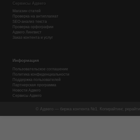
Сервисы Адвего
Магазин статей
Проверка на антиплагиат
SEO-анализ текста
Проверка орфографии
Адвего
Лингвист
Заказ контента и услуг
Информация
Пользовательское соглашение
Политика конфиденциальности
Поддержка пользователей
Партнерская программа
Новости Адвего
Сервисы Адвего
© Адвего — биржа контента №1. Копирайтинг, рерайти