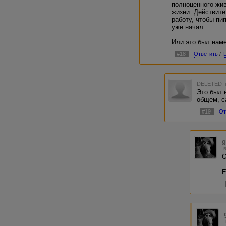
полноценного жи
жизни. Действите
работу, чтобы пип
уже начал.
Или это был наме
#18
Ответить
/
DELETED
Это был 
общем, с
#19
От
g
О
Е