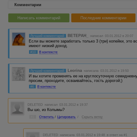
Комментарии
Написать комментарий
Последние комментарии
BETEPAH_
Лучший комментарий
написал 03.01.2012 в 20:07
Если вы можете заработать только 3 (три) копейки, это в
имеют низкий доход.
#10
В контексте
Leorina
Лучший комментарий
написала 03.01.2012 в 19:50
И вы хотите променять ее на круглосуточную семидневну
просим, проходите, осваивайтесь, гость дорогой;)
#6
В контексте
DELETED
написал 03.01.2012 в 19:37
Вы шо, из Колымы?
#1
Ответить
/
Цитировать
/
Скрыть ветку
DELETED
написала 03.01.2012 в 19:48
в ответ на #1