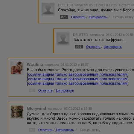
DELETED
написал 05.01.2012 в 17:25
в ответ н
Спокойно, я ж не знал, думал вы с Корси
#28
Ответить
/
Цитировать
/
Скрыть ветку
DELETED
написала 06.01.2012 в 06:5
Так это ж я так и шифруюсь.
#31
Ответить
/
Цитировать
Wasilina
написала 03.01.2012 в 19:37
Было бы желание. Этого достаточно для очень успешного
[
ссылки видны только авторизованным пользователям
]
[
ссылки видны только авторизованным пользователям
]
[
ссылки видны только авторизованным пользователям
]
#2
Ответить
/
Цитировать
Glorywind
написала 03.01.2012 в 19:38
Думаю, для Адвего одного хорошо подвешенного языка ма
вкусно и много! Здесь можно заработать только на хлеб, 
на то, что можно намазать на хлеб, на работу ходить все-
#3
Ответить
/
Цитировать
/
Скрыть ветку