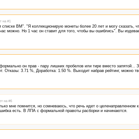
т на #1
списке ВМ". "Я коллекционирую монеты более 20 лет и могу сказать, ч
 час можно. Но 1 час он ставит для того, чтобы вы ошиблись". Вы издева
формально он прав - пару лишних пробелов или тире вместо запятой... З
от. Отказы: 3.71 %, Доработка: 1.50 %. Выходит набрав рейтинг, можно тв
ет на #6
олько мне помнится, но сомневаюсь, что речь идет о целенаправленном 
шибка есть. В ЛПА с формальной правоты расборки и начинаются.