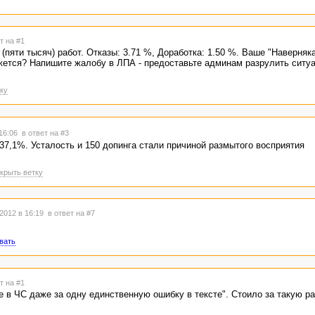
т на #1
 (пяти тысяч) работ. Отказы: 3.71 %, Доработка: 1.50 %. Ваше "Наверняка
ажется? Напишите жалобу в ЛПА - предоставьте админам разрулить ситу
ку
 16:06
в ответ на #3
37,1%. Усталость и 150 допинга стали причиной размытого восприятия
крыть ветку
2012 в 16:19
в ответ на #7
вать
т на #1
е в ЧС даже за одну единственную ошибку в тексте". Стоило за такую р