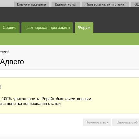
Биржа маркетинга
Каталог услуг
Проверка на антиплагиат
SE
Сервис
Партнёрская программа
Форум
телей
Адвего
!
us 100% уникальность. Рерайт был качественным.
ена попытка копирования статьи.
Пожаловаться