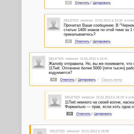
#4
Ответить
/
Цитировать
DELETED
написал 10.01.2012 в 15:32
в отве
Прочитал Ваше сообщение. В "Черном 
статью 1400 знаков по этой теме за 1
прикалываетесь?
#5
Ответить
/
Цитировать
DELETED
написал 10.01.2012 в 15:41
Жалобу отправила. Но, вы же понимаете, что 
11Twit. Оплачено более 5000 (пяти тысяч) раб
вздумается7
#6
Ответить
/
Цитировать
/
Скрыть ветку
DELETED
написал 10.01.2012 в 16:19
в отв
11Twit немного на своей волне, наск
Формально — прав, если хоть одна о
#9
Ответить
/
Цитировать
DELETED
написал 10.01.2012 в 18:48