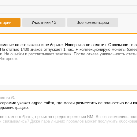
нтарии
Участники / 3
Все комментарии
имание на его заказы и не берите. Наверняка не оплатит. Отказывает в 
 На статью 1400 знаков отпускает 1 час. Я коллекционирую монеты более
к. На ошибки и рассчитывает заказчик. После отказа уникальность стать
Интернете.
твет на #1
ограмма укажет адрес сайта, где могли разместить ее полностью или ка
 администрацию.
о не стал его брать, прочитав предостережения ВМ. Вы ознакомились пол
ем связывались? Даже пара лишних пробелов может послужить обоснова