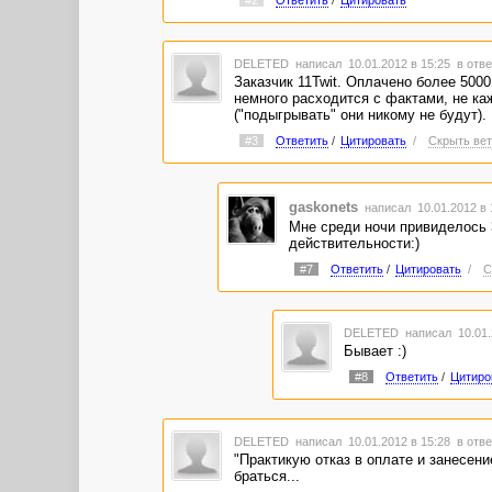
DELETED
написал 10.01.2012 в 15:25
в отве
Заказчик 11Twit. Оплачено более 5000
немного расходится с фактами, не к
("подыгрывать" они никому не будут).
#3
Ответить
/
Цитировать
/
Скрыть вет
gaskonets
написал 10.01.2012 в
Мне среди ночи привиделось 
действительности:)
#7
Ответить
/
Цитировать
/
С
DELETED
написал 10.01.
Бывает :)
#8
Ответить
/
Цитиро
DELETED
написал 10.01.2012 в 15:28
в отве
"Практикую отказ в оплате и занесени
браться...