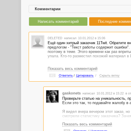
Комментарии
Написать комментарий
Последние комме
DELETED
написал 10.01.2012 в 15:06
Ещё один хитрый заказчик 11Twit. Обратите вн
предлогом - "Текст работы содержит ошибки".
поэтому в теме. Этого времени как раз вприты
упала. Кто-то разместил похожий материал в 
Показать весь комментарий
#1
Ответить
/
Цитировать
/
Скрыть ветку
gaskonets
написал 10.01.2012 в 15:22
в о
Проверьте статью на уникальность, пр
Если это так, то подавайте жалобу в
Я видел вчера вечером этот заказ, н
смотрели статистику заказчика? Зач
для отказа.
Показать весь комментарий
#2
Ответить
/
Цитировать