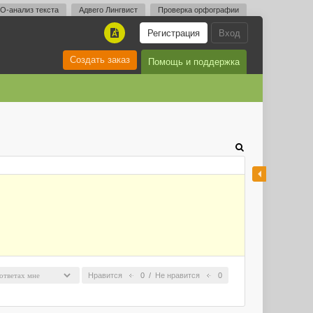
O-анализ текста
Адвего Лингвист
Проверка орфографии
Регистрация
Вход
A
Создать заказ
Помощь и поддержка
Нравится
0
/
Не нравится
0