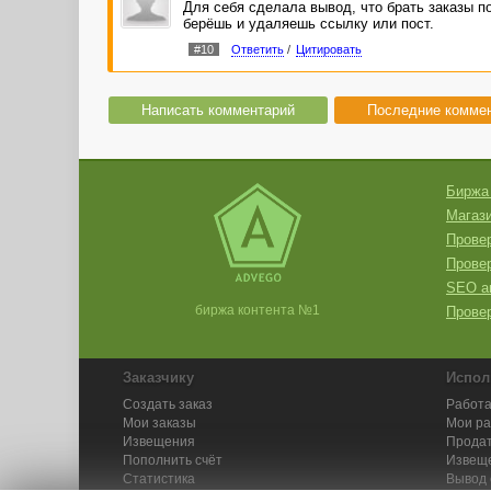
Для себя сделала вывод, что брать заказы по
берёшь и удаляешь ссылку или пост.
#10
Ответить
/
Цитировать
Написать комментарий
Последние комме
Биржа
Магази
Провер
Прове
SEO а
биржа контента №1
Провер
Заказчику
Испол
Создать заказ
Работа
Мои заказы
Мои р
Извещения
Продат
Пополнить счёт
Извещ
Статистика
Вывод 