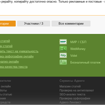
 рерайту, копирайту достаточно опасно. Только рекламные и постовые - 
нтарии
Участники / 3
Все комментарии
 статей
МИР / СБП
н статей
WebMoney
ить текст на уникальность
Volet
рка орфографии онлайн
нализ онлайн
Безналичный платеж
ка качества текста
нителю
Сервисы Адвего
 онлайн
Магазин статей
аботы
Проверка на антиплагиат
ь статью
SEO-анализ текста
ения
Проверка орфографии
средств
Адвего
Лингвист