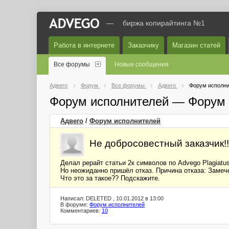
—
биржа копирайтинга №1
Работа в интернете
Заказчику
Магазин статей
Все форумы
Новые сообщения
Адвего
Форум
Все форумы
Адвего
Форум исполни
Форум исполнителей — Форум 
Адвего
/
Форум исполнителей
Не добросовестный заказчик!!
Делал рерайт статьи 2к символов по Advego Plagiat
Но неожиданно пришёл отказ. Причина отказа: Замеч
Что это за такое?? Подскажите.
Написал: DELETED , 10.01.2012 в 13:00
В форуме:
Форум исполнителей
Комментариев:
10