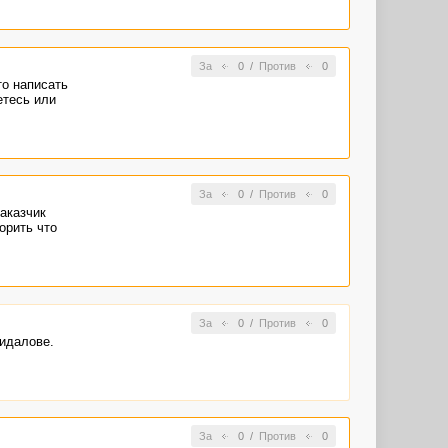
За
0
/
Против
0
то написать
етесь или
За
0
/
Против
0
аказчик
орить что
За
0
/
Против
0
кидалове.
За
0
/
Против
0