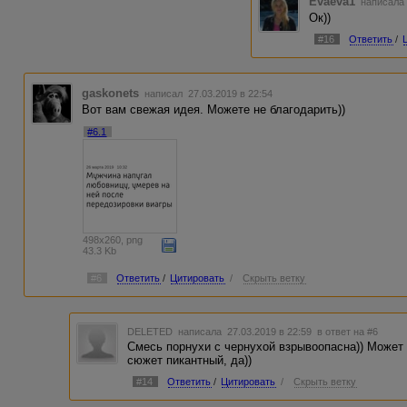
Evaeva1
написала 
Ок))
#16
Ответить
/
gaskonets
написал 27.03.2019 в 22:54
Вот вам свежая идея. Можете не благодарить))
#6.1
498x260, png
43.3 Kb
#6
Ответить
/
Цитировать
/
Скрыть ветку
DELETED
написала 27.03.2019 в 22:59
в ответ на #6
Смесь порнухи с чернухой взрывоопасна)) Может 
сюжет пикантный, да))
#14
Ответить
/
Цитировать
/
Скрыть ветку