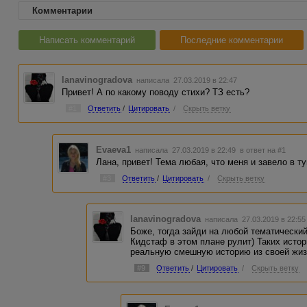
Комментарии
Написать комментарий
Последние комментарии
lanavinogradova
написала 27.03.2019 в 22:47
Привет! А по какому поводу стихи? ТЗ есть?
#1
Ответить
/
Цитировать
/
Скрыть ветку
Evaeva1
написала 27.03.2019 в 22:49
в ответ на #1
Лана, привет! Тема любая, что меня и завело в ту
#3
Ответить
/
Цитировать
/
Скрыть ветку
lanavinogradova
написала 27.03.2019 в 22:5
Боже, тогда зайди на любой тематически
Кидстаф в этом плане рулит) Таких исто
реальную смешную историю из своей жизн
#9
Ответить
/
Цитировать
/
Скрыть ветку