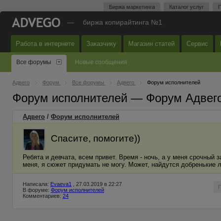
Биржа маркетинга
Каталог услуг
П
—
биржа копирайтинга №1
Работа в интернете
Заказчику
Магазин статей
Сервис
Все форумы
Новые сообщения
Адвего
Форум
Все форумы
Адвего
Форум исполнителей
Форум исполнителей — Форум Адвег
Адвего
/
Форум исполнителей
Спасите, помогите))
Ребята и девчата, всем привет. Время - ночь, а у меня срочный
меня, я сюжет придумать не могу. Может, найдутся добренькие л
Написала:
Evaeva1
, 27.03.2019 в 22:27
В форуме:
Форум исполнителей
Комментариев:
24