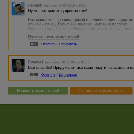
devatyh
написал 27.03.2019 в 23:38
Ну чо, вот сюжетец простенький...
Возвращается, значица, домой в половине одиннадцатог
спиной – ранец. Гольфики, юбочка, бантики в волосах.
Идет по парку. А темно. Фонари в ём, парке то есть, еще
побили. Словом, не видно ни ... (зги).
Показать весь комментарий
И тут ей навстречу маниак. Такой весь: ага, мол, ща я те
#21
Ответить
/
Цитировать
Ну девочка: на, грит, трогай.
И только маниак ручонки свои к ей протянул, она ка-ак х
прямо по его месту срамному, то бишь по вареву евоному
Evaeva1
написала 28.03.2019 в 01:07
И остался лежать в том парке маниак весь в каловых ма
Все спасибо! Придумала-таки сама тему и написала, а в
испускаемой. А девочка поправила гольфики, юбочку, бан
Заждались ведь ее, поди, дома-то...
#24
Ответить
/
Цитировать
Написать комментарий
Последние комментарии