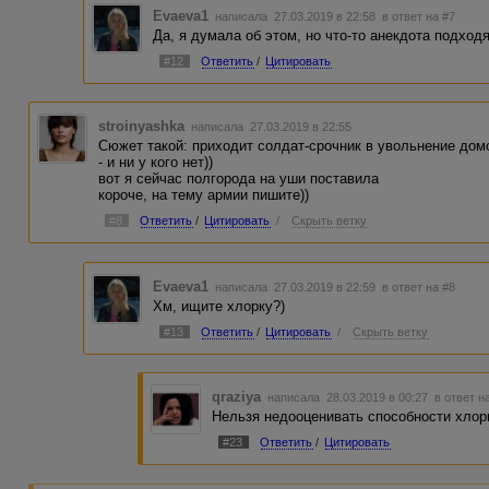
Evaeva1
написала 27.03.2019 в 22:58
в ответ на #7
Да, я думала об этом, но что-то анекдота подход
#12
Ответить
/
Цитировать
stroinyashka
написала 27.03.2019 в 22:55
Сюжет такой: приходит солдат-срочник в увольнение домо
- и ни у кого нет))
вот я сейчас полгорода на уши поставила
короче, на тему армии пишите))
#8
Ответить
/
Цитировать
/
Скрыть ветку
Evaeva1
написала 27.03.2019 в 22:59
в ответ на #8
Хм, ищите хлорку?)
#13
Ответить
/
Цитировать
/
Скрыть ветку
qraziya
написала 28.03.2019 в 00:27
в ответ н
Нельзя недооценивать способности хлорк
#23
Ответить
/
Цитировать