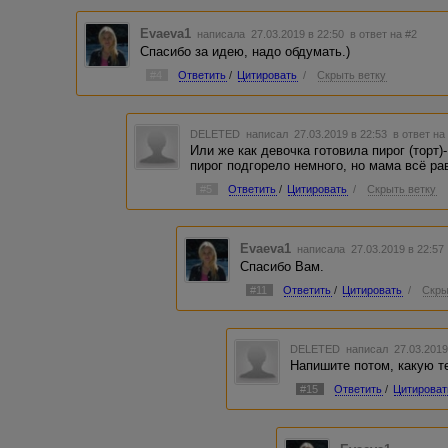
Evaeva1
написала 27.03.2019 в 22:50
в ответ на #2
Спасибо за идею, надо обдумать.)
#4
Ответить
/
Цитировать
/
Скрыть ветку
DELETED
написал 27.03.2019 в 22:53
в ответ на
Или же как девочка готовила пирог (торт)
пирог подгорело немного, но мама всё ра
#5
Ответить
/
Цитировать
/
Скрыть ветку
Evaeva1
написала 27.03.2019 в 22:5
Спасибо Вам.
#11
Ответить
/
Цитировать
/
Скры
DELETED
написал 27.03.2019
Напишите потом, какую те
#15
Ответить
/
Цитироват