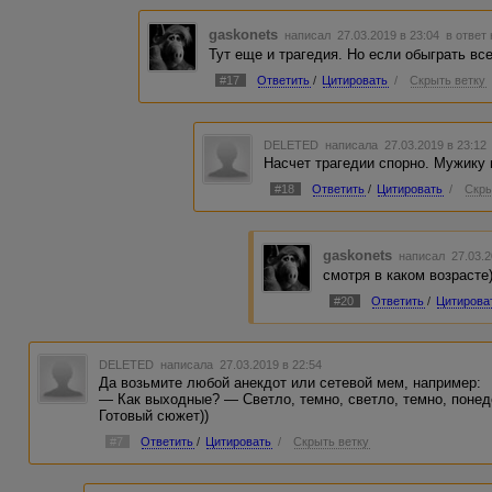
gaskonets
написал 27.03.2019 в 23:04
в ответ
Тут еще и трагедия. Но если обыграть все
#17
Ответить
/
Цитировать
/
Скрыть ветку
DELETED
написала 27.03.2019 в 23:1
Насчет трагедии спорно. Мужику 
#18
Ответить
/
Цитировать
/
Скры
gaskonets
написал 27.03.2
смотря в каком возрасте
#20
Ответить
/
Цитирова
DELETED
написала 27.03.2019 в 22:54
Да возьмите любой анекдот или сетевой мем, например:
— Как выходные? — Светло, темно, светло, темно, понед
Готовый сюжет))
#7
Ответить
/
Цитировать
/
Скрыть ветку