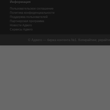
Информация
Пользовательское соглашение
Политика конфиденциальности
Поддержка пользователей
Партнерская программа
Новости Адвего
Сервисы Адвего
© Адвего — биржа контента №1. Копирайтинг, рерайти