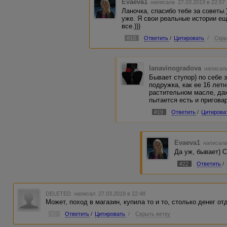
Evaeva1
написала 27.03.2019 в 22:5
Ланочка, спасибо тебе за советы.
уже. Я свои реальные истории е
все.)))
#10
Ответить
/
Цитировать
/
Скры
lanavinogradova
написала
Бывает ступор) по себе 
подружка, как ее 16 лет
растительном масле, даж
пытается есть и приговар
#19
Ответить
/
Цитирова
Evaeva1
написала
Да уж, бывает) 
#22
Ответить
/
DELETED
написал 27.03.2019 в 22:48
Может, поход в магазин, купила то и то, столько денег отд
#2
Ответить
/
Цитировать
/
Скрыть ветку