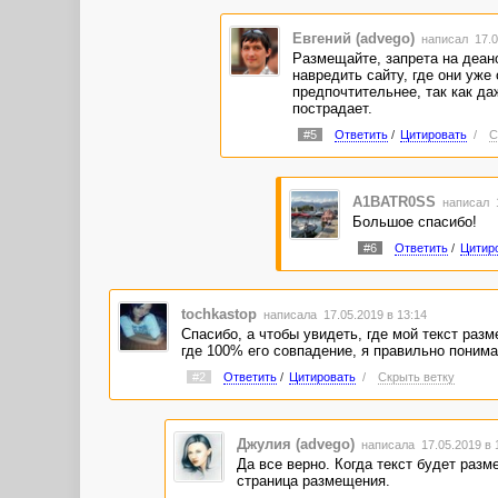
Евгений (advego)
написал 17.0
Размещайте, запрета на деан
навредить сайту, где они уж
предпочтительнее, так как даж
пострадает.
#5
Ответить
/
Цитировать
/
С
A1BATR0SS
написал 1
Большое спасибо!
#6
Ответить
/
Цитир
tochkastop
написала 17.05.2019 в 13:14
Спасибо, а чтобы увидеть, где мой текст разм
где 100% его совпадение, я правильно поним
#2
Ответить
/
Цитировать
/
Скрыть ветку
Джулия (advego)
написала 17.05.2019 в
Да все верно. Когда текст будет разм
страница размещения.