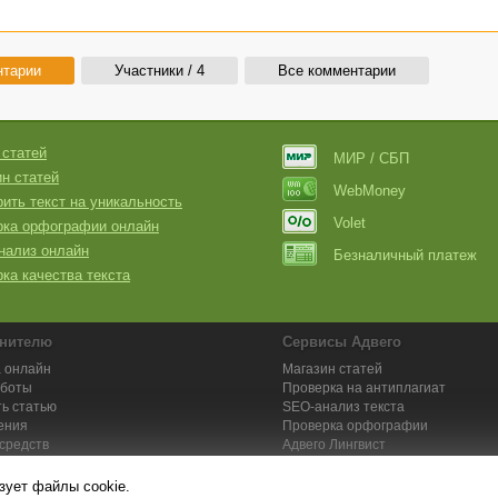
нтарии
Участники / 4
Все комментарии
 статей
МИР / СБП
н статей
WebMoney
ить текст на уникальность
Volet
рка орфографии онлайн
нализ онлайн
Безналичный платеж
ка качества текста
нителю
Сервисы Адвего
 онлайн
Магазин статей
аботы
Проверка на антиплагиат
ь статью
SEO-анализ текста
ения
Проверка орфографии
средств
Адвего
Лингвист
кции для исполнителей
Заказ контента и услуг
зует файлы cookie.