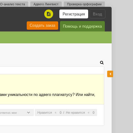
O-анализ текста
Адвего Лингвист
Проверка орфографии
Регистрация
Вход
A
Создать заказ
Помощь и поддержка
ами уникальности по адвего плагиатусу? Или найти,
Нравится
0
/
Не нравится
0