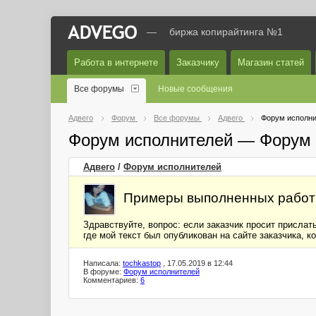
—
биржа копирайтинга №1
Работа в интернете
Заказчику
Магазин статей
Все форумы
Новые сообщения
Адвего
Форум
Все форумы
Адвего
Форум исполни
Форум исполнителей — Форум 
Адвего
/
Форум исполнителей
Примеры выполненных работ
Здравствуйте, вопрос: если заказчик просит прислат
где мой текст был опубликован на сайте заказчика, к
Написала:
tochkastop
, 17.05.2019 в 12:44
В форуме:
Форум исполнителей
Комментариев:
6