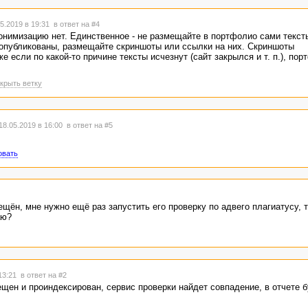
5.2019 в 19:31
в ответ на #4
онимизацию нет. Единственное - не размещайте в портфолио сами тексты
е опубликованы, размещайте скриншоты или ссылки на них. Скриншоты
е если по какой-то причине тексты исчезнут (сайт закрылся и т. п.), пор
крыть ветку
8.05.2019 в 16:00
в ответ на #5
овать
ещён, мне нужно ещё раз запустить его проверку по адвего плагиатусу, т
аю?
 13:21
в ответ на #2
ещен и проиндексирован, сервис проверки найдет совпадение, в отчете б