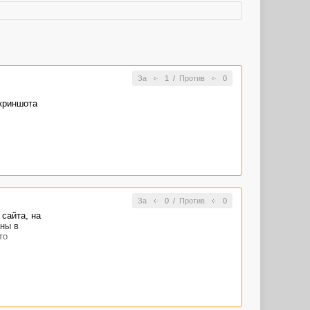
За
1
/
Против
0
скриншота
За
0
/
Против
0
сайта, на
аны в
то