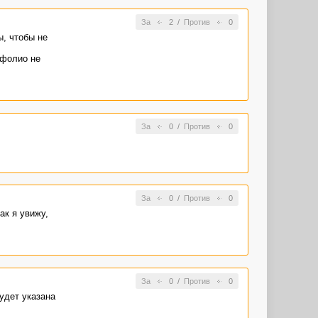
За
2
/
Против
0
, чтобы не
тфолио не
За
0
/
Против
0
За
0
/
Против
0
ак я увижу,
За
0
/
Против
0
удет указана