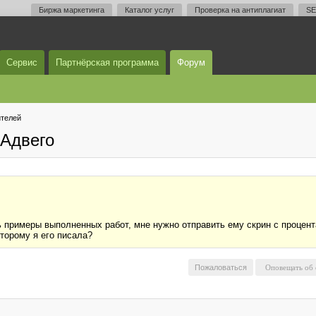
Биржа маркетинга
Каталог услуг
Проверка на антиплагиат
SE
Сервис
Партнёрская программа
Форум
телей
Адвего
ь примеры выполненных работ, мне нужно отправить ему скрин с процент
оторому я его писала?
Пожаловаться