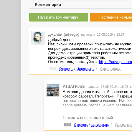
Комментарии
Написать комментарий
Последние комме
Джулия (advego)
написала 17.05.2019 в 13:07
Добрый день.
Нет, скриншоты проверки присылать не нужно
непроиндексированного текста автоматически 
Для демонстрации примеров работ мы рекоме
проиндексированных(!) текстов.
Ознакомьтесь, пожалуйста:
https://advego.com
#1
Ответить
/
Цитировать
/
Скрыть ветку
A1BATR0SS
написал 17.05.2019 в 18:03
в
А можно дополнительный вопрос по те
котором работал. Репортажи. Разрешен
авторстве настоящим именем. Никаких 
запрещенным разглашением реальных 
Показать весь комментарий
#4
Ответить
/
Цитировать
/
Скрыть вет