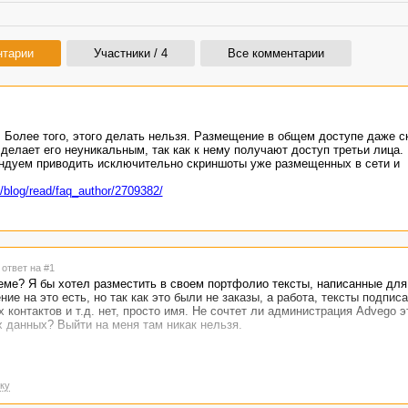
нтарии
Участники / 4
Все комментарии
. Более того, этого делать нельзя. Размещение в общем доступе даже 
делает его неуникальным, так как к нему получают доступ третьи лица.
ндуем приводить исключительно скриншоты уже размещенных в сети и
/blog/read/faq_author/2709382/
 ответ на #1
ме? Я бы хотел разместить в своем портфолио тексты, написанные для 
ие на это есть, но так как это были не заказы, а работа, тексты подпис
контактов и т.д. нет, просто имя. Не сочтет ли администрация Advego э
данных? Выйти на меня там никак нельзя.
ку