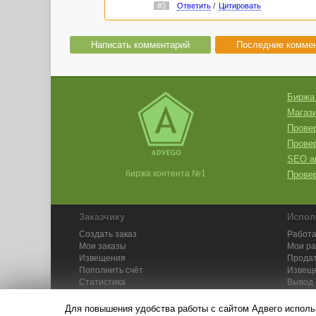
#3
Ответить
/
Цитировать
Написать комментарий
Последние комме
Биржа
Магази
Провер
Прове
SEO а
биржа контента №1
Провер
Заказчику
Испол
Создать заказ
Работа
Мои заказы
Мои р
Извещения
Продат
Пополнить счёт
Извещ
Статистика
Вывод 
API
Инстру
Для повышения удобства работы с сайтом Адвего исполь