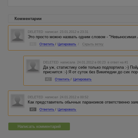
Комментарии
DELETED
написал 23.01.2012 в 23:31
Это просто можно назвать одним словом - "Невыносимая 
#1
Ответить
/
Цитировать
/
Скрыть ветку
DELETED
написала 24.01.2012 в 00:23
в ответ на #1
Да уж, статистику себе только подпортила :-) По
приснится :-) Я от суток без Википедии до сих пор
#2
Ответить
/
Цитировать
DELETED
написал 24.01.2012 в 00:52
Как представитель обычных параноиков ответственно заяв
#3
Ответить
/
Цитировать
Написать комментарий