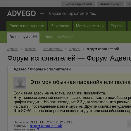
Биржа маркетинга
Каталог услуг
П
—
биржа копирайтинга №1
Работа в интернете
Заказчику
Магазин статей
Сервис
Все форумы
Новые сообщения
Адвего
Форум
Все форумы
Адвего
Форум исполнителей
Форум исполнителей — Форум Адвег
Адвего
/
Форум исполнителей
Это моя обычная паранойя или полн
Если тема здесь не уместна, удалите, пожалуйста.
Я тут совсем зеленый новичок - всего месяц. Как-то подобрала р
график входить. Но вот последние 2-3 дня заметила, что разные
на сайты, посвященные кино и музыке. Другие ссылки не удаляю
Это SOPA на нас нехорошим воздухом дует или моя обычная па
Написала: DELETED , 23.01.2012 в 23:16
В форуме:
Форум исполнителей
Комментариев:
3