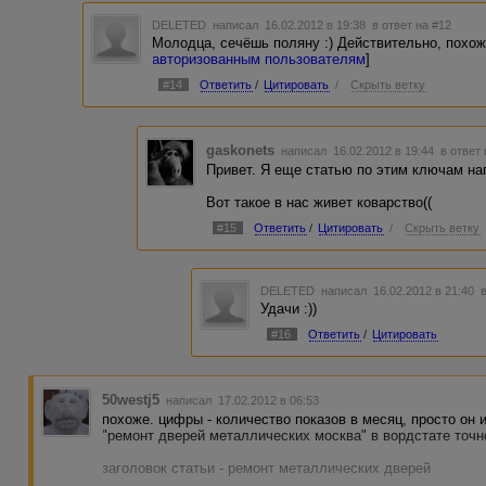
DELETED
написал 16.02.2012 в 19:38
в ответ на #12
Молодца, сечёшь поляну :) Действительно, похож
авторизованным пользователям
]
#14
Ответить
/
Цитировать
/
Скрыть ветку
gaskonets
написал 16.02.2012 в 19:44
в ответ
Привет. Я еще статью по этим ключам нап
Вот такое в нас живет коварство((
#15
Ответить
/
Цитировать
/
Скрыть ветку
DELETED
написал 16.02.2012 в 21:40
Удачи :))
#16
Ответить
/
Цитировать
50westj5
написал 17.02.2012 в 06:53
похоже. цифры - количество показов в месяц, просто он 
"ремонт дверей металлических москва" в вордстате точн
заголовок статьи - ремонт металлических дверей