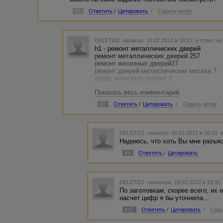
#6
Ответить
/
Цитировать
/
Скрыть ветку
DELETED
написал 16.02.2012 в 18:27
в ответ на
h1 - ремонт металлических дверей
ремонт металлических дверей 257
ремонт железных дверей27
ремонт дверей металлических москва 7
дверь железная ремонт 2
Показать весь комментарий
h2 - ремонт металлических дверей в квар
ремонт металлических дверей в квартире
#8
Ответить
/
Цитировать
/
Скрыть ветку
ремонт стальных дверей 48
ремонт входных металлических дверей 8
Рассказать потенциальному клиенту, про 
DELETED
написал 16.02.2012 в 18:31
дверная-сервисная служба, выполним ре
Надеюсь, что хоть Вы мне разъяс
Также напомнить, что помимо ремонта ме
оказываются услуги по отделке и утепле
#9
Ответить
/
Цитировать
Материал должен быть логически заверш
тексты с мылом не писать, только содерж
использовать как пронумерованные, так и
DELETED
написала 16.02.2012 в 18:3
лице сотрудника сервиса)
По заголовкам, скорее всего, их 
насчет цифр я бы уточнила...
Уникальность всего текста не меньше 98
#10
Ответить
/
Цитировать
/
Скры
Да, Вы правы, цифры смущают.