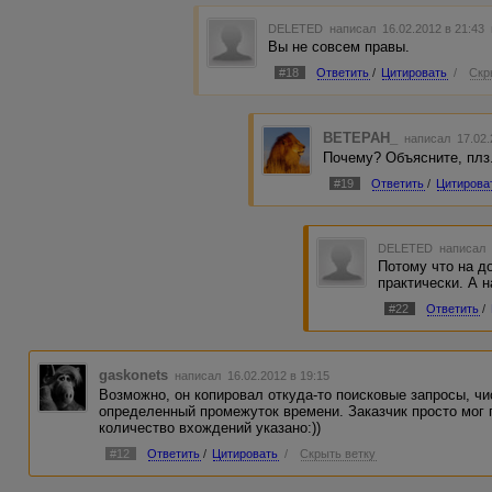
DELETED
написал 16.02.2012 в 21:43
Вы не совсем правы.
#18
Ответить
/
Цитировать
/
Скр
BETEPAH_
написал 17.02.
Почему? Объясните, плз
#19
Ответить
/
Цитирова
DELETED
написал 
Потому что на д
практически. А н
#22
Ответить
/
gaskonets
написал 16.02.2012 в 19:15
Возможно, он копировал откуда-то поисковые запросы, чи
определенный промежуток времени. Заказчик просто мог 
количество вхождений указано:))
#12
Ответить
/
Цитировать
/
Скрыть ветку