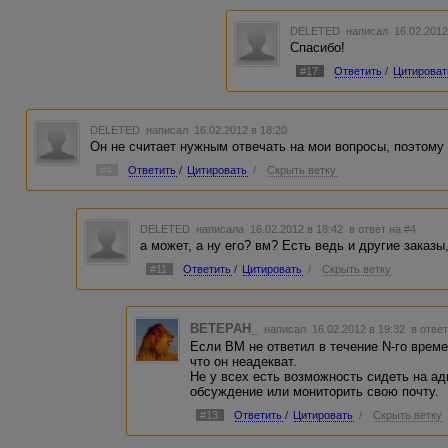
DELETED
написал 16.02.2012
Спасибо!
#17
Ответить
/
Цитироват
DELETED
написал 16.02.2012 в 18:20
Он не считает нужным отвечать на мои вопросы, поэтому 
#4
Ответить
/
Цитировать
/
Скрыть ветку
DELETED
написала 16.02.2012 в 18:42
в ответ на #4
а может, а ну его? вм? Есть ведь и другие заказы
#11
Ответить
/
Цитировать
/
Скрыть ветку
BETEPAH_
написал 16.02.2012 в 19:32
в ответ
Если ВМ не ответил в течение N-го време
что он неадекват.
Не у всех есть возможность сидеть на ад
обсуждение или мониторить свою почту.
#13
Ответить
/
Цитировать
/
Скрыть ветку