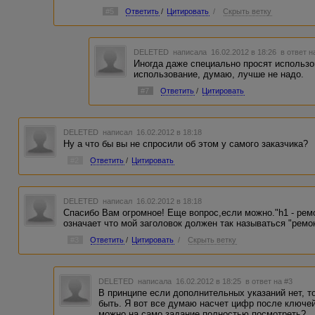
#5
Ответить
/
Цитировать
/
Скрыть ветку
DELETED
написала 16.02.2012 в 18:26
в ответ н
Иногда даже специально просят использов
использование, думаю, лучше не надо.
#7
Ответить
/
Цитировать
DELETED
написал 16.02.2012 в 18:18
Ну а что бы вы не спросили об этом у самого заказчика?
#2
Ответить
/
Цитировать
DELETED
написал 16.02.2012 в 18:18
Спасибо Вам огромное! Еще вопрос,если можно."h1 - ремо
означает что мой заголовок должен так называться "рем
#3
Ответить
/
Цитировать
/
Скрыть ветку
DELETED
написала 16.02.2012 в 18:25
в ответ на #3
В принципе если дополнительных указаний нет, то
быть. Я вот все думаю насчет цифр после ключей,
можно на само задание полностью посмотреть?