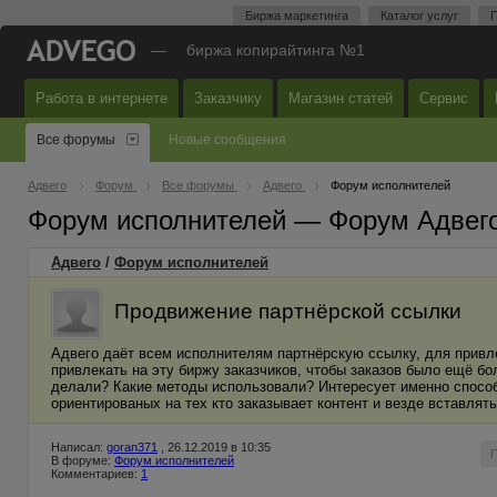
Биржа маркетинга
Каталог услуг
П
—
биржа копирайтинга №1
Работа в интернете
Заказчику
Магазин статей
Сервис
Все форумы
Новые сообщения
Адвего
Форум
Все форумы
Адвего
Форум исполнителей
Форум исполнителей — Форум Адвег
Адвего
/
Форум исполнителей
Продвижение партнёрской ссылки
Адвего даёт всем исполнителям партнёрскую ссылку, для привл
привлекать на эту биржу заказчиков, чтобы заказов было ещё бо
делали? Какие методы использовали? Интересует именно способ
ориентированых на тех кто заказывает контент и везде вставлят
Написал:
goran371
, 26.12.2019 в 10:35
В форуме:
Форум исполнителей
Комментариев:
1