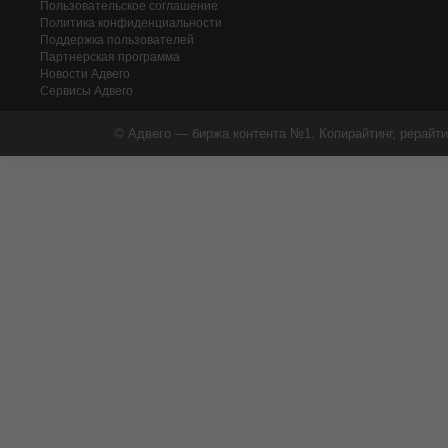
Пользовательское соглашение
Политика конфиденциальности
Поддержка пользователей
Партнерская программа
Новости Адвего
Сервисы Адвего
© Адвего — биржа контента №1. Копирайтинг, рерайти