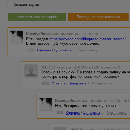
Комментарии
Написать комментарий
Последние комментарии
KseniyaRusakova
написала 04.01.2020 в 18:53
Есть раздел
https://advego.com/blog/read/master_search/
В нем авторы публикую свое портфолио.
#1
Ответить
/
Цитировать
/
Скрыть ветку
DELETED
написала 04.01.2020 в 19:07
в ответ на #1
Спасибо за ссылку) Т.е когда я подаю заявку на у
посмотреть портфолио через мой профиль?
#2
Ответить
/
Цитировать
/
Скрыть ветку
KseniyaRusakova
написала 04.01.2020 в 19:
Нет, Вы прилагаете ссылку в заявке.
#3
Ответить
/
Цитировать
/
Скрыть ветку
DELETED
написала 04.01.2020 в 19:3