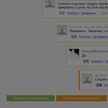
Сначала я должна создать портфо
прикрепить ссылку на свое порт
#4
Ответить
/
Цитировать
/
Скрыт
DELETED
написала 04.01.202
Извиняюсь. Заказчику, а 
#5
Ответить
/
Цитировать
KseniyaRusakov
Да
#6
Ответить
/
Ц
DELETED
Спасибо
#7
От
Написать комментарий
Последние комментарии