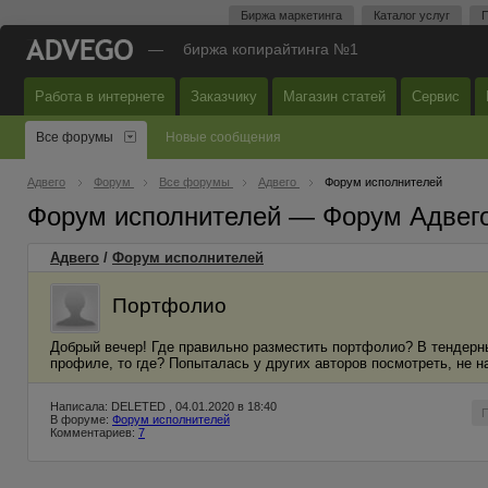
Биржа маркетинга
Каталог услуг
П
—
биржа копирайтинга №1
Работа в интернете
Заказчику
Магазин статей
Сервис
Все форумы
Новые сообщения
Адвего
Форум
Все форумы
Адвего
Форум исполнителей
Форум исполнителей — Форум Адвег
Адвего
/
Форум исполнителей
Портфолио
Добрый вечер! Где правильно разместить портфолио? В тендерны
профиле, то где? Попыталась у других авторов посмотреть, не н
Написала: DELETED , 04.01.2020 в 18:40
В форуме:
Форум исполнителей
Комментариев:
7