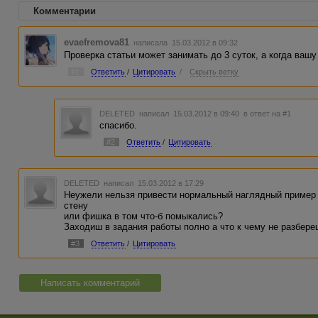
Комментарии
evaefremova81
написала 15.03.2012 в 09:32
Проверка статьи может занимать до 3 суток, а когда ваш
#1
Ответить
/
Цитировать
/
Скрыть ветку
DELETED
написал 15.03.2012 в 09:40
в ответ на #1
спасибо.
#2
Ответить
/
Цитировать
DELETED
написал 15.03.2012 в 17:29
Неужели нельзя привести нормальный наглядный пример 
стену
или фишка в том что-б помыкались?
Заходиш в задания работы полно а что к чему не разбере
#3
Ответить
/
Цитировать
Написать комментарий