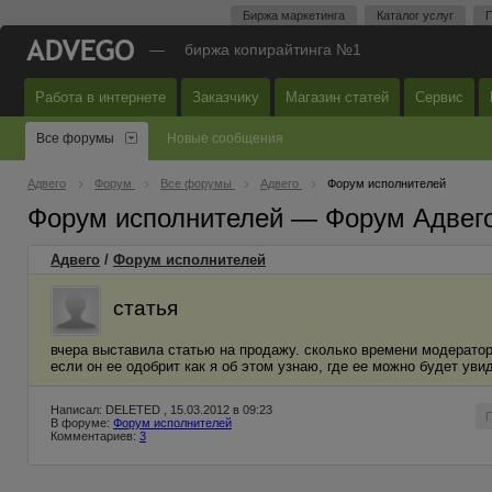
Биржа маркетинга
Каталог услуг
П
—
биржа копирайтинга №1
Работа в интернете
Заказчику
Магазин статей
Сервис
Все форумы
Новые сообщения
Адвего
Форум
Все форумы
Адвего
Форум исполнителей
Форум исполнителей — Форум Адвег
Адвего
/
Форум исполнителей
статья
вчера выставила статью на продажу. сколько времени модератор 
если он ее одобрит как я об этом узнаю, где ее можно будет уви
Написал: DELETED , 15.03.2012 в 09:23
В форуме:
Форум исполнителей
Комментариев:
3